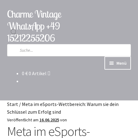
Charme Vintage
Zur
Zum
Navigation
Inhalt
WhatsApp +49
springen
springen
15212255206
Products
search
Menü
0
€
0 Artikel
Katalog
Versand & Lieferung
Start
/
Meta im eSports-Wettbereich: Warum sie dein
Garantie und Rückgabe
Schlüssel zum Erfolg sind
Veröffentlicht am
16.06.2025
von
Meta im eSports-
Über das Unternehmen