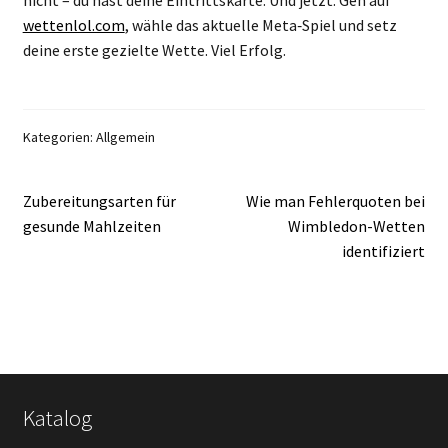
nicht – du hast deine Eintrittskarte. Und jetzt: Geh auf
wettenlol.com
, wähle das aktuelle Meta‑Spiel und setz
deine erste gezielte Wette. Viel Erfolg.
Kategorien: Allgemein
Beitragsnavigation
Vorheriger
Nächster
Zubereitungsarten für
Wie man Fehlerquoten bei
Beitrag:
Beitrag:
gesunde Mahlzeiten
Wimbledon-Wetten
identifiziert
Katalog