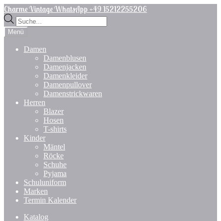
Zur
Zum
Charme Vintage WhatsApp +49 15212255206
Navigation
Inhalt
Products
springen
springen
search
Menü
Damen
Damenblusen
Damenjacken
Damenkleider
Damenpullover
Damenstrickwaren
Herren
Blazer
Hosen
T-shirts
Kinder
Mäntel
Röcke
Schuhe
Pyjama
Schuluniform
Marken
Termin Kalender
Katalog