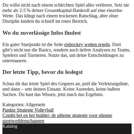
Du willst nicht nach einem schlechten Spiel alles verlieren. Setz nie
mehr als 2-5 % deiner Gesamtkapital-Bankroll auf eine einzelne
Wette. Das klingt nach einem trockenen Ratschlag, aber ohne
Disziplin landest du schnell im roten Bereich.
Wo du zuverlässige Infos findest
Ein guter Startpunkt ist die Seite
eishockey wetten regeln
. Dort
gibt’s nicht nur die Basics, sondern auch tiefere Analysen zu Teams,
Spielern und Turnieren. Nutze das, um deine Entscheidungen zu
untermauern.
Der letzte Tipp, bevor du loslegst
Schau dir das letzte Spiel des Gegners an, prüf die Verletzungsliste,
und dann – setz deinen Einsatz. Keine Ausreden, keine halben
Sachen. Du hast das Wissen, jetzt mach das Ergebnis.
Kategorien: Allgemein
Beitragsnavigation
Vorheriger
Punkte Strategie Volleyball
Beitrag:
Nächster
Combi bet en bet builder: de ultieme strategie voor slimme
Beitrag:
sportweddenschappen
Katalog