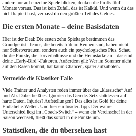
andere nur auf einzelne Spiele blicken, denken die Profis fünf
Monate voraus. Das ist kein Zufall, das ist Kalkül. Und wenn du das
nicht kapiert hast, verpasst du den größten Teil des Geldes.
Die ersten Monate – deine Basisdaten
Hier ist der Deal: Die ersten zehn Spieltage bestimmen das
Grundgerüst. Teams, die bereits früh im Rennen sind, haben nicht
nur Selbstvertrauen, sondern auch ein psychologisches Plus. Schau
dir die Punkte, die Torverhältnisse und die Heimstärke an – das sind
deine „Early‑Bird“-Faktoren. Außerdem gilt: Wer im Sommer nicht
auf den Rasen kommt, hat kaum Chancen, später aufzuholen.
Vermeide die Klassiker-Falle
Viele Trainer und Analysten reden immer über das „klassische“ Auf
und Ab. Dabei heißt es: Ignorier das Gerede. Setz stattdessen auf
harte Daten. Injuries? Aufstellungen? Das alles ist Gold für deine
Endtabelle‑Wetten. Und hier ein Insider‑Tipp: Der wahre
Unterschied liegt im „Coach‑Switch“ – wenn ein Vereinschef in der
Saison wechselt, fließt das sofort in die Punkte um.
Statistiken, die du übersehen hast