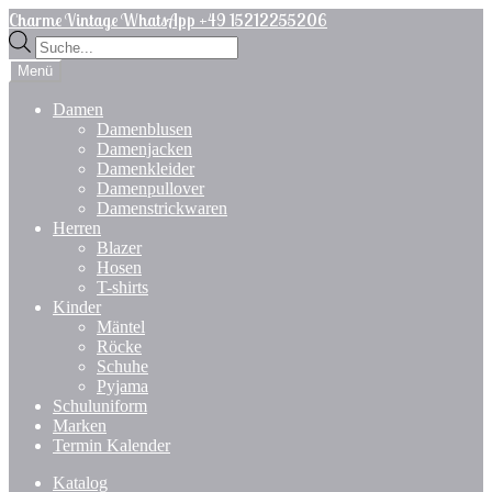
Zur
Zum
Charme Vintage WhatsApp +49 15212255206
Navigation
Inhalt
Products
springen
springen
search
Menü
Damen
Damenblusen
Damenjacken
Damenkleider
Damenpullover
Damenstrickwaren
Herren
Blazer
Hosen
T-shirts
Kinder
Mäntel
Röcke
Schuhe
Pyjama
Schuluniform
Marken
Termin Kalender
Katalog