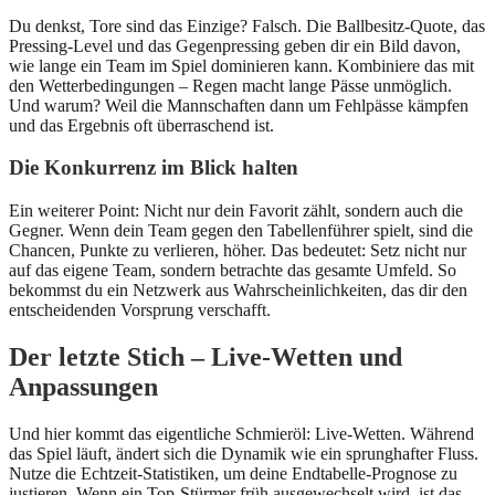
Du denkst, Tore sind das Einzige? Falsch. Die Ballbesitz‑Quote, das
Pressing‑Level und das Gegenpressing geben dir ein Bild davon,
wie lange ein Team im Spiel dominieren kann. Kombiniere das mit
den Wetterbedingungen – Regen macht lange Pässe unmöglich.
Und warum? Weil die Mannschaften dann um Fehlpässe kämpfen
und das Ergebnis oft überraschend ist.
Die Konkurrenz im Blick halten
Ein weiterer Point: Nicht nur dein Favorit zählt, sondern auch die
Gegner. Wenn dein Team gegen den Tabellenführer spielt, sind die
Chancen, Punkte zu verlieren, höher. Das bedeutet: Setz nicht nur
auf das eigene Team, sondern betrachte das gesamte Umfeld. So
bekommst du ein Netzwerk aus Wahrscheinlichkeiten, das dir den
entscheidenden Vorsprung verschafft.
Der letzte Stich – Live‑Wetten und
Anpassungen
Und hier kommt das eigentliche Schmieröl: Live‑Wetten. Während
das Spiel läuft, ändert sich die Dynamik wie ein sprunghafter Fluss.
Nutze die Echtzeit‑Statistiken, um deine Endtabelle‑Prognose zu
justieren. Wenn ein Top‑Stürmer früh ausgewechselt wird, ist das