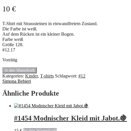
10
€
T-Shirt mit Strasssteinen in einwandfreiem Zustand.
Die Farbe ist weiß.
Auf dem Rücken ist ein kleiner Bogen.
Farbe weiß
Größe 128.
#12.17
Vorrätig
🍇
In den Warenkorb
#12.17
Kategorien:
Kinder
,
T-shirts
Schlagwort:
#12
T-
Simona Bebieri
Shirt
von
Ähnliche Produkte
Simona
Bebieri.
Menge
#1454 Modnischer Kleid mit Jabot.🍇
15
€
In den Warenkorb