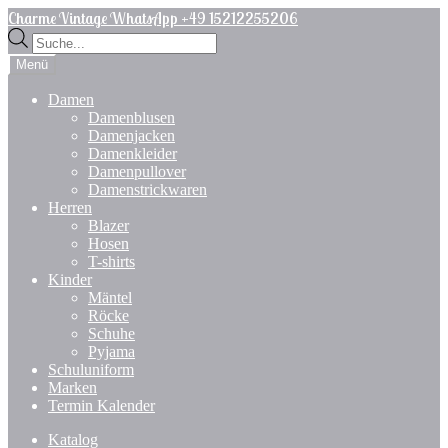
Zur
Zum
Charme Vintage WhatsApp +49 15212255206
Navigation
Inhalt
Products
springen
springen
search
Menü
Damen
Damenblusen
Damenjacken
Damenkleider
Damenpullover
Damenstrickwaren
Herren
Blazer
Hosen
T-shirts
Kinder
Mäntel
Röcke
Schuhe
Pyjama
Schuluniform
Marken
Termin Kalender
Katalog