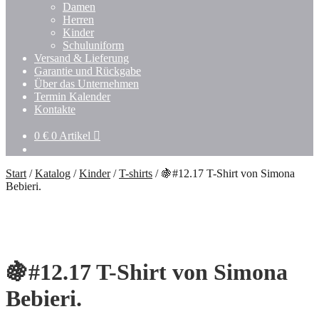
Damen
Herren
Kinder
Schuluniform
Versand & Lieferung
Garantie und Rückgabe
Über das Unternehmen
Termin Kalender
Kontakte
0
€
0 Artikel
Start
/
Katalog
/
Kinder
/
T-shirts
/
🍇#12.17 T-Shirt von Simona
Bebieri.
🍇#12.17 T-Shirt von Simona
Bebieri.