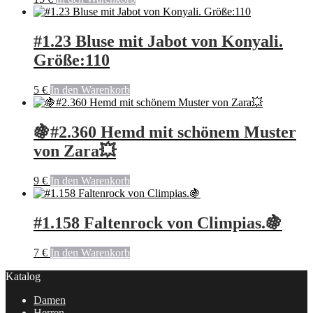
#1.23 Bluse mit Jabot von Konyali.
Größe:110
5
€
In den Warenkorb
🍇#2.360 Hemd mit schönem Muster
von Zara💥
9
€
In den Warenkorb
#1.158 Faltenrock von Climpias.🍇
7
€
In den Warenkorb
Katalog
Damen
Herren