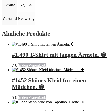
Größe
152, 164
Zustand
Neuwertig
Ähnliche Produkte
#1.490 T-Shirt mit langen Ärmeln. 🍇
7
€
In den Warenkorb
#1452 Shönes Kleid für einen
Mädchen. 🍇
5
€
In den Warenkorb