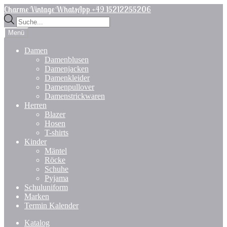
Zur
Zum
Charme Vintage WhatsApp +49 15212255206
Navigation
Inhalt
Products
springen
springen
search
Menü
Damen
Damenblusen
Damenjacken
Damenkleider
Damenpullover
Damenstrickwaren
Herren
Blazer
Hosen
T-shirts
Kinder
Mäntel
Röcke
Schuhe
Pyjama
Schuluniform
Marken
Termin Kalender
Katalog