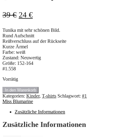
Ursprünglicher
Aktueller
39
€
24
€
Preis
Preis
Tunika mit sehr schönen Bild.
war:
ist:
Rund Aufschnitt
39 €
24 €.
Reißverschluss auf der Rückseite
Kurze Ärmel
Farbe: weiß
Zustand: Neuwertig
Größe: 152-164
#1.558
Vorrätig
#1.558
In den Warenkorb
Tunika
Kategorien:
Kinder
,
T-shirts
Schlagwort:
#1
von
Miss Blumarine
Miss
Blumarine
Zusätzliche Informationen
🍇
Menge
Zusätzliche Informationen