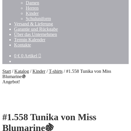
Damen
Herren
Kinder
Schuluniform
Versand & Lieferung
Garantie und Rückgabe
Über das Unternehmen
Termin Kalender
Kontakte
0
€
0 Artikel
Start
/
Katalog
/
Kinder
/
T-shirts
/
#1.558 Tunika von Miss
Blumarine🍇
Angebot!
#1.558 Tunika von Miss
Blumarine🍇