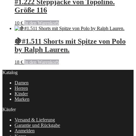
#1.222 Steppjacke von Topolino.
Größe 116
10
€
In den Warenkorb
🍇#1.511 Shorts mit Spitze von Polo
by Ralph Lauren.
18
€
In den Warenkorb
Katalog
Damen
Herren
Kinder
Marken
Käufer
Versand & Lieferung
Garantie und Rückgabe
Anmelden