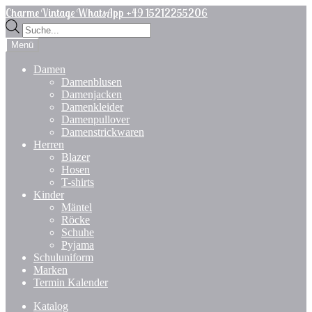
Zur
Zum
Charme Vintage WhatsApp +49 15212255206
Navigation
Inhalt
Products
springen
springen
search
Menü
Damen
Damenblusen
Damenjacken
Damenkleider
Damenpullover
Damenstrickwaren
Herren
Blazer
Hosen
T-shirts
Kinder
Mäntel
Röcke
Schuhe
Pyjama
Schuluniform
Marken
Termin Kalender
Katalog