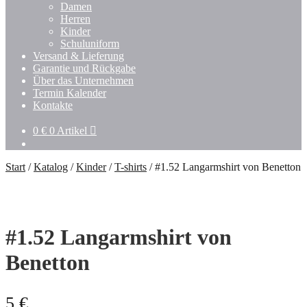
Damen
Herren
Kinder
Schuluniform
Versand & Lieferung
Garantie und Rückgabe
Über das Unternehmen
Termin Kalender
Kontakte
0
€
0 Artikel
Start
/
Katalog
/
Kinder
/
T-shirts
/
#1.52 Langarmshirt von Benetton
#1.52 Langarmshirt von
Benetton
5
€