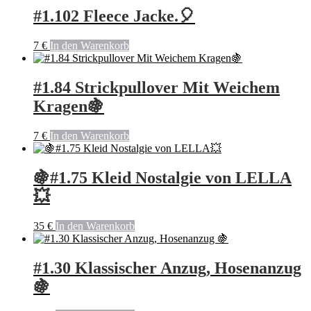
#1.102 Fleece Jacke.🎈
7
€
In den Warenkorb
#1.84 Strickpullover Mit Weichem
Kragen🍇
7
€
In den Warenkorb
🍇#1.75 Kleid Nostalgie von LELLA
💥
35
€
In den Warenkorb
#1.30 Klassischer Anzug, Hosenanzug
🍇