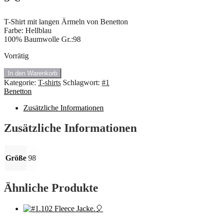
T-Shirt mit langen Ärmeln von Benetton
Farbe: Hellblau
100% Baumwolle Gr.:98
Vorrätig
#1.52
In den Warenkorb
Langarmshirt
Kategorie:
T-shirts
Schlagwort:
#1
von
Benetton
Benetton
Menge
Zusätzliche Informationen
Zusätzliche Informationen
Größe
98
Ähnliche Produkte