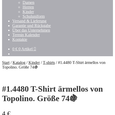
Damen
Herren
Kinder
Schuluniform
Versand & Lieferung
Garantie und Rückgabe
Über das Unternehmen
Termin Kalender
Kontakte
0
€
0 Artikel
Start
/
Katalog
/
Kinder
/
T-shirts
/
#1.4480 T-Shirt ärmellos von
Topolino. Größe 74🍇
#1.4480 T-Shirt ärmellos von
Topolino. Größe 74🍇
4
€