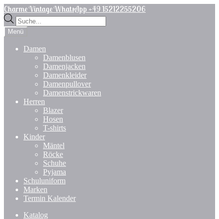
Zur
Zum
Charme Vintage WhatsApp +49 15212255206
Navigation
Inhalt
Products
springen
springen
search
Menü
Damen
Damenblusen
Damenjacken
Damenkleider
Damenpullover
Damenstrickwaren
Herren
Blazer
Hosen
T-shirts
Kinder
Mäntel
Röcke
Schuhe
Pyjama
Schuluniform
Marken
Termin Kalender
Katalog