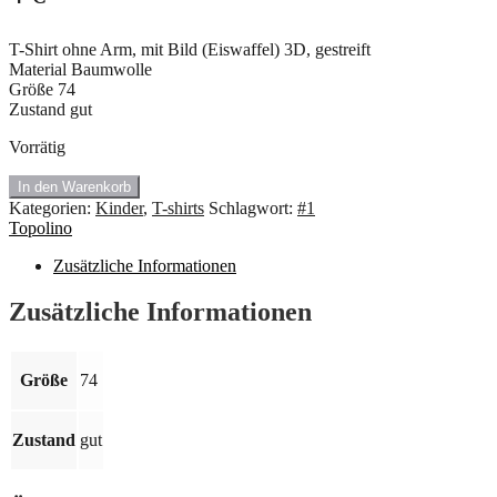
T-Shirt ohne Arm, mit Bild (Eiswaffel) 3D, gestreift
Material Baumwolle
Größe 74
Zustand gut
Vorrätig
#1.4480
In den Warenkorb
T-
Kategorien:
Kinder
,
T-shirts
Schlagwort:
#1
Shirt
Topolino
ärmellos
von
Zusätzliche Informationen
Topolino.
Größe
Zusätzliche Informationen
74
🍇
Menge
Größe
74
Zustand
gut