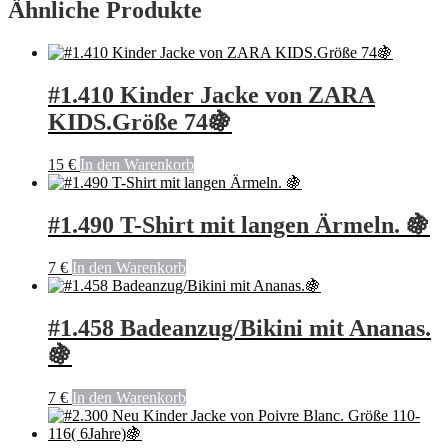
Ähnliche Produkte
#1.410 Kinder Jacke von ZARA
KIDS.Größe 74🍇
15
€
In den Warenkorb
#1.490 T-Shirt mit langen Ärmeln. 🍇
7
€
In den Warenkorb
#1.458 Badeanzug/Bikini mit Ananas.
🍇
7
€
In den Warenkorb