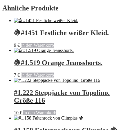
Ähnliche Produkte
🍇#1451 Festliche weißer Kleid.
9
€
In den Warenkorb
🍇#1.519 Orange Jeansshorts.
7
€
In den Warenkorb
#1.222 Steppjacke von Topolino.
Größe 116
10
€
In den Warenkorb