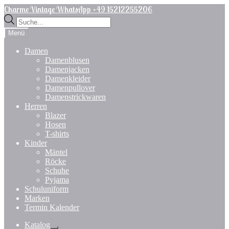
Zur
Zum
Charme Vintage WhatsApp +49 15212255206
Navigation
Inhalt
Products
springen
springen
search
Menü
Damen
Damenblusen
Damenjacken
Damenkleider
Damenpullover
Damenstrickwaren
Herren
Blazer
Hosen
T-shirts
Kinder
Mäntel
Röcke
Schuhe
Pyjama
Schuluniform
Marken
Termin Kalender
Katalog