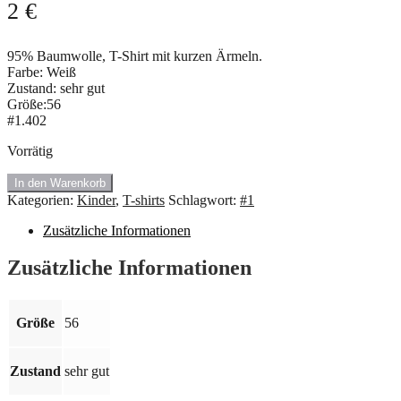
2
€
95% Baumwolle, T-Shirt mit kurzen Ärmeln.
Farbe: Weiß
Zustand: sehr gut
Größe:56
#1.402
Vorrätig
#1.402
In den Warenkorb
Kleine,
Kategorien:
Kinder
,
T-shirts
Schlagwort:
#1
weiß
T-
Zusätzliche Informationen
Shirt.
Größe:
Zusätzliche Informationen
56
🎈
Menge
Größe
56
Zustand
sehr gut