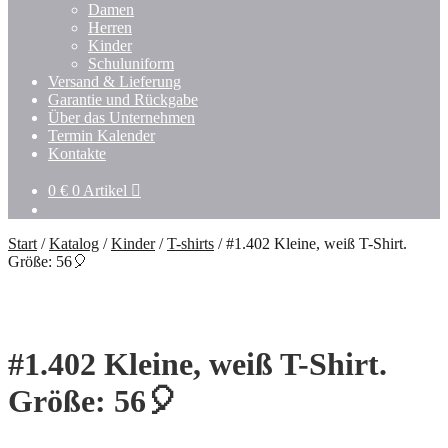
Untermenü
Damen
öffnen
Herren
Kinder
Schuluniform
Versand & Lieferung
Garantie und Rückgabe
Über das Unternehmen
Termin Kalender
Kontakte
0
€
0 Artikel
Start
/
Katalog
/
Kinder
/
T-shirts
/
#1.402 Kleine, weiß T-Shirt.
Größe: 56🎈
#1.402 Kleine, weiß T-Shirt.
Größe: 56🎈