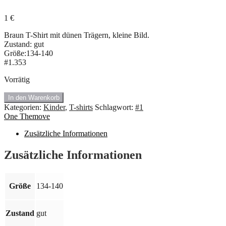
1
€
Braun T-Shirt mit dünen Trägern, kleine Bild.
Zustand: gut
Größe:134-140
#1.353
Vorrätig
#1.353
In den Warenkorb
Ärmellos
Kategorien:
Kinder
,
T-shirts
Schlagwort:
#1
T-
One Themove
Shirt
von
Zusätzliche Informationen
One
Themove.
Zusätzliche Informationen
Größe:
134/140
Größe
134-140
Menge
Zustand
gut