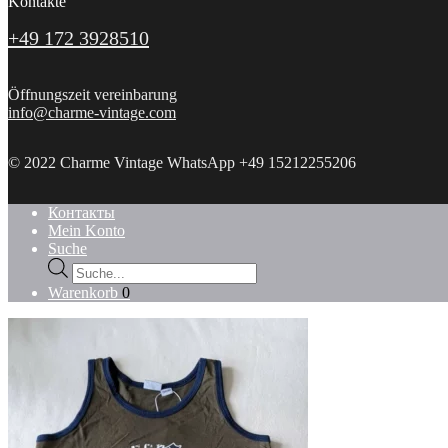
Kontakte
+49 172 3928510
Öffnungszeit vereinbarung
info@charme-vintage.com
© 2022 Charme Vintage WhatsApp +49 15212255206
Контакты
Mein Konto
Suche
Products
search
Warenkorb
0