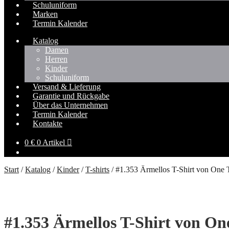
Schuluniform
Marken
Termin Kalender
Katalog
Damen
Herren
Kinder
Schuluniform
Versand & Lieferung
Garantie und Rückgabe
Über das Unternehmen
Termin Kalender
Kontakte
0
€
0 Artikel
Start
/
Katalog
/
Kinder
/
T-shirts
/
#1.353 Ärmellos T-Shirt von One
#1.353 Ärmellos T-Shirt von O