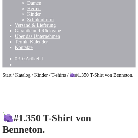
Damen
Herren
Kinder
Schuluniform
Versand & Lieferung
Garantie und Rückgabe
Über das Unternehmen
Termin Kalender
Kontakte
0
€
0 Artikel
Start
/
Katalog
/
Kinder
/
T-shirts
/
#1.350 T-Shirt von Benneton.
#1.350 T-Shirt von
Benneton.