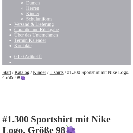
Damen
Herren
Kinder
Schuluniform
Versand & Lieferung
Garantie und Rückgabe
Über das Unternehmen
Termin Kalender
Kontakte
0
€
0 Artikel
Start
/
Katalog
/
Kinder
/
T-shirts
/
#1.300 Sportshirt mit Nike Logo.
Größe 98
#1.300 Sportshirt mit Nike
Logo. Größe 98