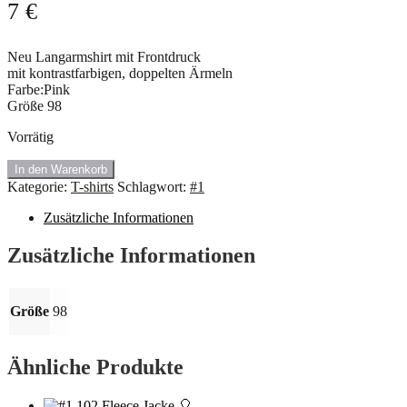
7
€
Neu Langarmshirt mit Frontdruck
mit kontrastfarbigen, doppelten Ärmeln
Farbe:Pink
Größe 98
Vorrätig
#1.292
In den Warenkorb
Neu
Kategorie:
T-shirts
Schlagwort:
#1
Langarmshirt
mit
Zusätzliche Informationen
Frontdruck.
Größe
Zusätzliche Informationen
98
Menge
Größe
98
Ähnliche Produkte