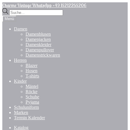
Zur
Zum
Charme Vintage WhatsApp +49 15212255206
Navigation
Inhalt
Products
springen
springen
search
Menü
Damen
Damenblusen
Damenjacken
Damenkleider
Damenpullover
Damenstrickwaren
Herren
Blazer
Hosen
T-shirts
Kinder
Mäntel
Röcke
Schuhe
Pyjama
Schuluniform
Marken
Termin Kalender
Katalog