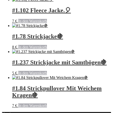
#1.102 Fleece Jacke.🎈
7
€
In den Warenkorb
#1.78 Strickjacke🍇
8
€
In den Warenkorb
#1.237 Strickjacke mit Samtbögen🍇
5
€
In den Warenkorb
#1.84 Strickpullover Mit Weichem
Kragen🍇
7
€
In den Warenkorb