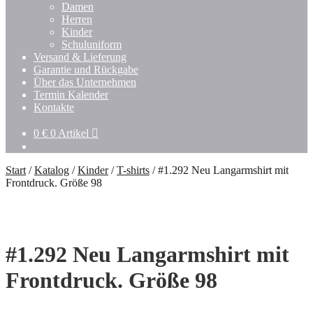
Damen
Herren
Kinder
Schuluniform
Versand & Lieferung
Garantie und Rückgabe
Über das Unternehmen
Termin Kalender
Kontakte
0
€
0 Artikel
Start
/
Katalog
/
Kinder
/
T-shirts
/
#1.292 Neu Langarmshirt mit
Frontdruck. Größe 98
#1.292 Neu Langarmshirt mit
Frontdruck. Größe 98