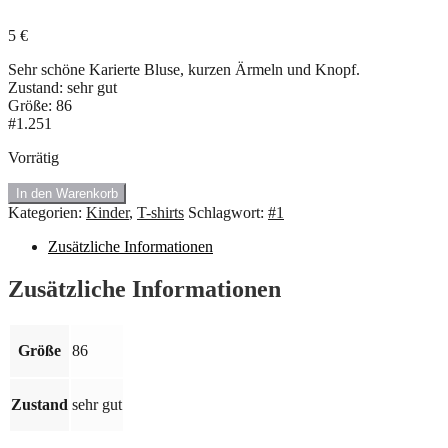
5
€
Sehr schöne Karierte Bluse, kurzen Ärmeln und Knopf.
Zustand: sehr gut
Größe: 86
#1.251
Vorrätig
#1.251
In den Warenkorb
Karierte
Kategorien:
Kinder
,
T-shirts
Schlagwort:
#1
Bluse.
Größe:
Zusätzliche Informationen
86
🍇
Zusätzliche Informationen
Menge
Größe
86
Zustand
sehr gut