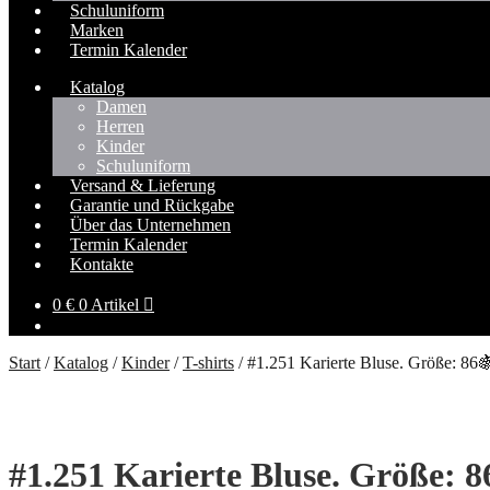
Schuluniform
Marken
Termin Kalender
Katalog
Damen
Herren
Kinder
Schuluniform
Versand & Lieferung
Garantie und Rückgabe
Über das Unternehmen
Termin Kalender
Kontakte
0
€
0 Artikel
Start
/
Katalog
/
Kinder
/
T-shirts
/
#1.251 Karierte Bluse. Größe: 86
#1.251 Karierte Bluse. Größe: 8