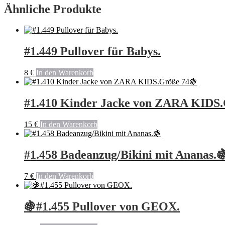
Ähnliche Produkte
#1.449 Pullover für Babys.
8
€
In den Warenkorb
#1.410 Kinder Jacke von ZARA KIDS.
15
€
In den Warenkorb
#1.458 Badeanzug/Bikini mit Ananas.
7
€
In den Warenkorb
🍇#1.455 Pullover von GEOX.