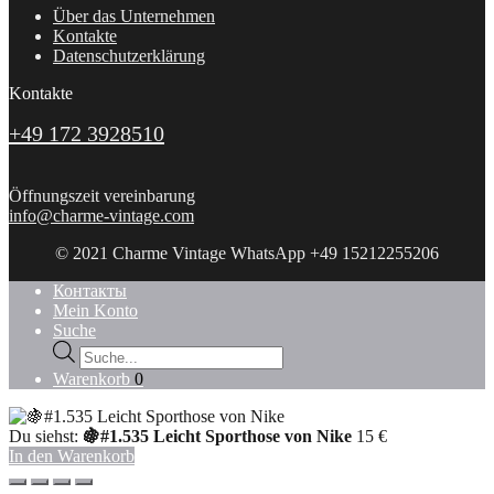
Über das Unternehmen
Kontakte
Datenschutzerklärung
Kontakte
+49 172 3928510
Öffnungszeit vereinbarung
info@charme-vintage.com
© 2021 Charme Vintage WhatsApp +49 15212255206
Контакты
Mein Konto
Suche
Products
search
Warenkorb
0
Du siehst:
🍇#1.535 Leicht Sporthose von Nike
15
€
In den Warenkorb