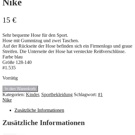
Nike
15
€
Sehr bequeme Hose für den Sport.
Hose mit Gummizug und zwei Taschen.
Auf der Rückseite der Hose befinden sich ein Firmenlogo und graue
Streifen. Die Unterseite der Hose hat versteckte Reißverschlüsse.
Farbe blau
Größe 128-140
#1.535
Vorrätig
🍇
In den Warenkorb
#1.535
Kategorien:
Kinder
,
Sportbekleidung
Schlagwort:
#1
Leicht
Nike
Sporthose
von
Zusätzliche Informationen
Nike
Menge
Zusätzliche Informationen