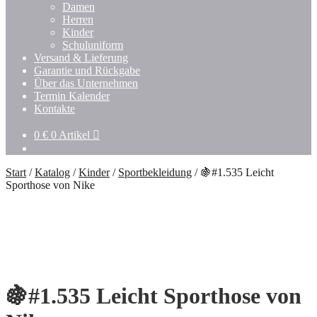
Damen
Herren
Kinder
Schuluniform
Versand & Lieferung
Garantie und Rückgabe
Über das Unternehmen
Termin Kalender
Kontakte
0
€
0 Artikel
Start
/
Katalog
/
Kinder
/
Sportbekleidung
/
🍇#1.535 Leicht
Sporthose von Nike
🍇#1.535 Leicht Sporthose von