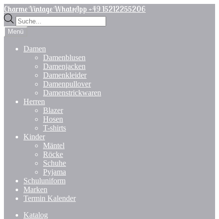
Zur
Zum
Charme Vintage WhatsApp +49 15212255206
Navigation
Inhalt
Products
springen
springen
search
Menü
Damen
Damenblusen
Damenjacken
Damenkleider
Damenpullover
Damenstrickwaren
Herren
Blazer
Hosen
T-shirts
Kinder
Mäntel
Röcke
Schuhe
Pyjama
Schuluniform
Marken
Termin Kalender
Katalog