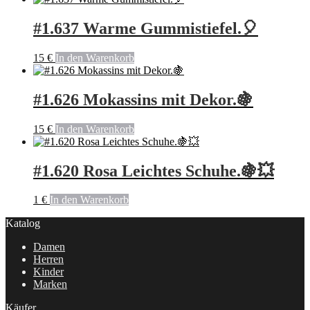
#1.637 Warme Gummistiefel.🎈
15
€
In den Warenkorb
#1.626 Mokassins mit Dekor.🍇
15
€
In den Warenkorb
#1.620 Rosa Leichtes Schuhe.🍇💥
1
€
In den Warenkorb
Katalog
Damen
Herren
Kinder
Marken
Käufer