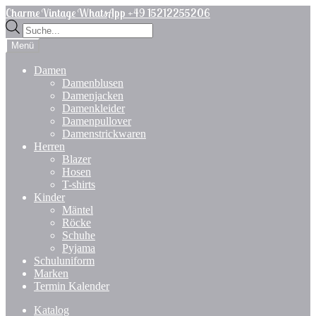
Zur
Zum
Charme Vintage WhatsApp +49 15212255206
Navigation
Inhalt
Products
springen
springen
search
Menü
Damen
Damenblusen
Damenjacken
Damenkleider
Damenpullover
Damenstrickwaren
Herren
Blazer
Hosen
T-shirts
Kinder
Mäntel
Röcke
Schuhe
Pyjama
Schuluniform
Marken
Termin Kalender
Katalog