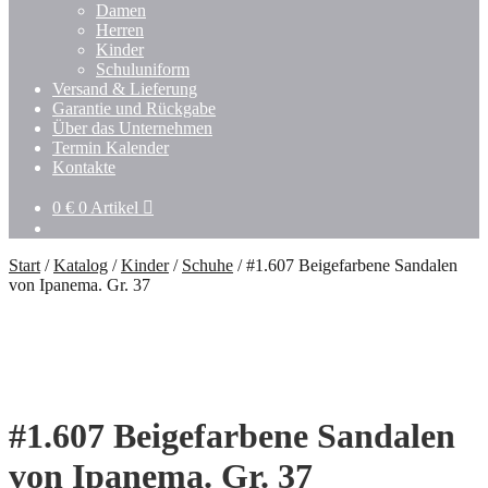
Damen
Herren
Kinder
Schuluniform
Versand & Lieferung
Garantie und Rückgabe
Über das Unternehmen
Termin Kalender
Kontakte
0
€
0 Artikel
Start
/
Katalog
/
Kinder
/
Schuhe
/
#1.607 Beigefarbene Sandalen
von Ipanema. Gr. 37
#1.607 Beigefarbene Sandalen
von Ipanema. Gr. 37