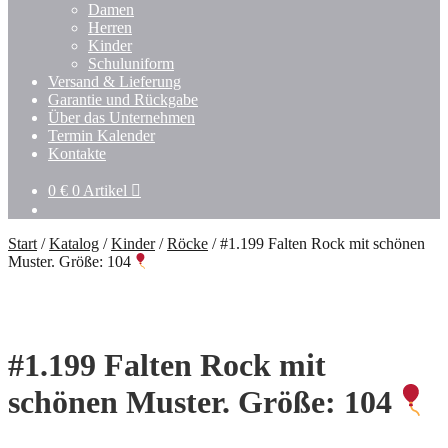
Damen
Herren
Kinder
Schuluniform
Versand & Lieferung
Garantie und Rückgabe
Über das Unternehmen
Termin Kalender
Kontakte
0
€
0 Artikel
Start
/
Katalog
/
Kinder
/
Röcke
/
#1.199 Falten Rock mit schönen
Muster. Größe: 104
#1.199 Falten Rock mit
schönen Muster. Größe: 104