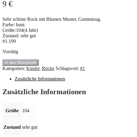
9
€
Sehr schöne Rock mit Blumen Muster, Gummizug.
Farbe: bunt
Größe:104(4 Jahr)
Zustand: sehr gut
#1.199
Vorrätig
#1.199
In den Warenkorb
Falten
Kategorien:
Kinder
,
Röcke
Schlagwort:
#1
Rock
mit
Zusätzliche Informationen
schönen
Muster.
Zusätzliche Informationen
Größe:
104
Größe
104
Menge
Zustand
sehr gut