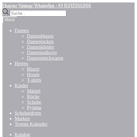
Zur
Zum
Charme Vintage WhatsApp +49 15212255206
Navigation
Inhalt
Products
springen
springen
search
Menü
Damen
Damenblusen
Damenjacken
Damenkleider
Damenpullover
Damenstrickwaren
Herren
Blazer
Hosen
T-shirts
Kinder
Mäntel
Röcke
Schuhe
Pyjama
Schuluniform
Marken
Termin Kalender
Katalog