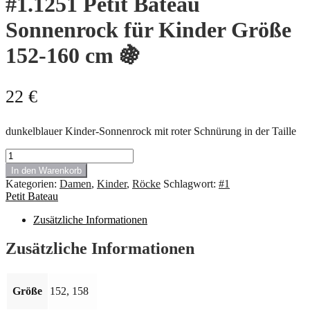
#1.1251 Petit Bateau
Sonnenrock für Kinder Größe
152-160 cm 🍇
22
€
dunkelblauer Kinder-Sonnenrock mit roter Schnürung in der Taille
#1.1251
Petit
In den Warenkorb
Bateau
Kategorien:
Damen
,
Kinder
,
Röcke
Schlagwort:
#1
Sonnenrock
Petit Bateau
für
Kinder
Zusätzliche Informationen
Größe
152-
Zusätzliche Informationen
160
cm
🍇
Menge
Größe
152, 158