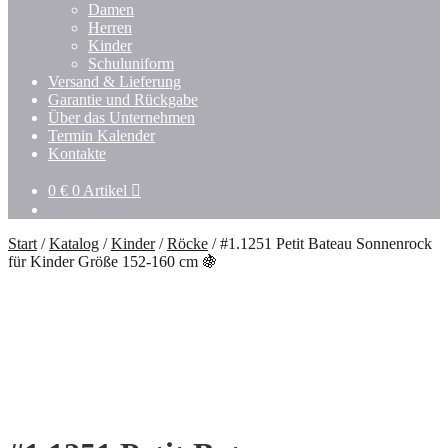
Untermenü
Damen
öffnen
Herren
Kinder
Schuluniform
Versand & Lieferung
Garantie und Rückgabe
Über das Unternehmen
Termin Kalender
Kontakte
0
€
0 Artikel
Start
/
Katalog
/
Kinder
/
Röcke
/
#1.1251 Petit Bateau Sonnenrock
für Kinder Größe 152-160 cm 🍇