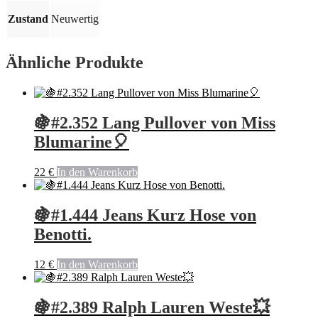
Zustand
Neuwertig
Ähnliche Produkte
🍇#2.352 Lang Pullover von Miss
Blumarine🎈
22
€
In den Warenkorb
🍇#1.444 Jeans Kurz Hose von
Benotti.
12
€
In den Warenkorb
🍇#2.389 Ralph Lauren Weste💥