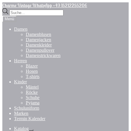
Zur
Zum
Charme Vintage WhatsApp +49 15212255206
Navigation
Inhalt
Products
springen
springen
search
Menü
Damen
Damenblusen
Damenjacken
Damenkleider
Damenpullover
Damenstrickwaren
Herren
Blazer
Hosen
T-shirts
Kinder
Mäntel
Röcke
Schuhe
Pyjama
Schuluniform
Marken
Termin Kalender
Katalog