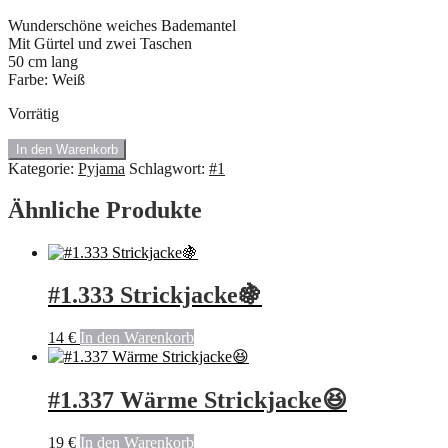
Wunderschöne weiches Bademantel
Mit Gürtel und zwei Taschen
50 cm lang
Farbe: Weiß
Vorrätig
#1.82
In den Warenkorb
Bademantel
Kategorie:
Pyjama
Schlagwort:
#1
🍇
Menge
Ähnliche Produkte
#1.333 Strickjacke🍇
14
€
In den Warenkorb
#1.337 Wärme Strickjacke😆
19
€
In den Warenkorb