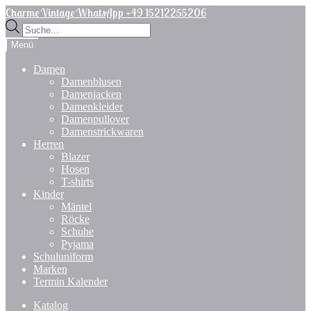
Zur
Zum
Charme Vintage WhatsApp +49 15212255206
Navigation
Inhalt
Products
springen
springen
search
Menü
Damen
Damenblusen
Damenjacken
Damenkleider
Damenpullover
Damenstrickwaren
Herren
Blazer
Hosen
T-shirts
Kinder
Mäntel
Röcke
Schuhe
Pyjama
Schuluniform
Marken
Termin Kalender
Katalog