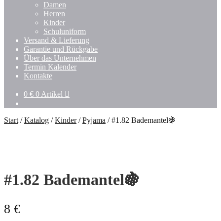
Damen
Herren
Kinder
Schuluniform
Versand & Lieferung
Garantie und Rückgabe
Über das Unternehmen
Termin Kalender
Kontakte
0
€
0 Artikel
Start
/
Katalog
/
Kinder
/
Pyjama
/
#1.82 Bademantel🍇
#1.82 Bademantel🍇
8
€