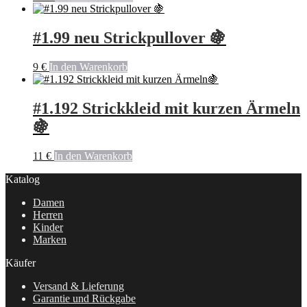
#1.99 neu Strickpullover 🍇
9
€
In den Warenkorb
#1.192 Strickkleid mit kurzen Ärmeln
🍇
11
€
In den Warenkorb
Katalog
Damen
Herren
Kinder
Marken
Käufer
Versand & Lieferung
Garantie und Rückgabe