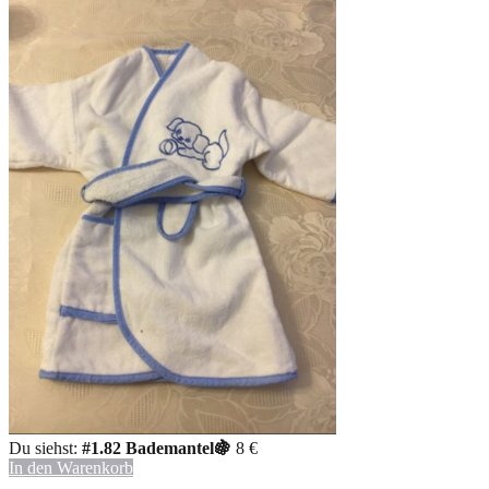
Du siehst:
#1.82 Bademantel🍇
8
€
In den Warenkorb