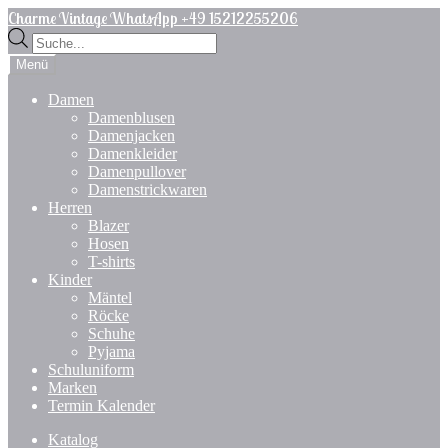
Zur
Zum
Charme Vintage WhatsApp +49 15212255206
Navigation
Inhalt
Products
springen
springen
search
Menü
Damen
Damenblusen
Damenjacken
Damenkleider
Damenpullover
Damenstrickwaren
Herren
Blazer
Hosen
T-shirts
Kinder
Mäntel
Röcke
Schuhe
Pyjama
Schuluniform
Marken
Termin Kalender
Katalog