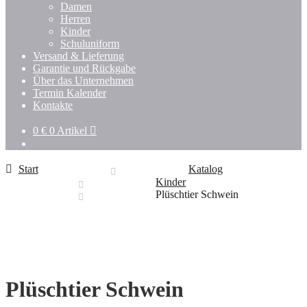
Damen
Herren
Kinder
Schuluniform
Versand & Lieferung
Garantie und Rückgabe
Über das Unternehmen
Termin Kalender
Kontakte
0
€
0 Artikel
Start
Katalog
Kinder
Plüschtier Schwein
Plüschtier Schwein