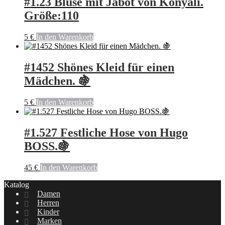
#1.23 Bluse mit Jabot von Konyali.
Größe:110
5
€
In den Warenkorb
#1452 Shönes Kleid für einen
Mädchen. 🍇
5
€
In den Warenkorb
#1.527 Festliche Hose von Hugo
BOSS.🍇
45
€
In den Warenkorb
Katalog
Damen
Herren
Kinder
Marken