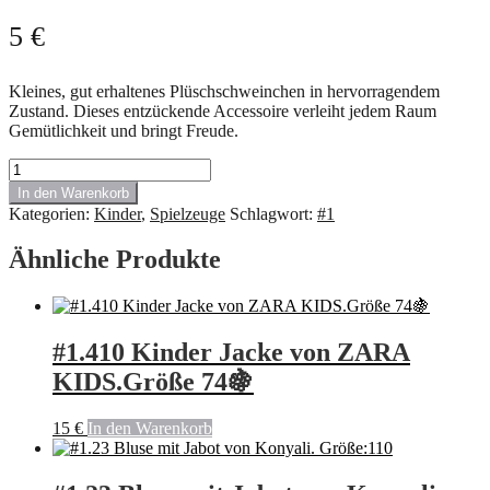
5
€
Kleines, gut erhaltenes Plüschschweinchen in hervorragendem
Zustand. Dieses entzückende Accessoire verleiht jedem Raum
Gemütlichkeit und bringt Freude.
Plüschtier
Schwein
In den Warenkorb
Menge
Kategorien:
Kinder
,
Spielzeuge
Schlagwort:
#1
Ähnliche Produkte
#1.410 Kinder Jacke von ZARA
KIDS.Größe 74🍇
15
€
In den Warenkorb