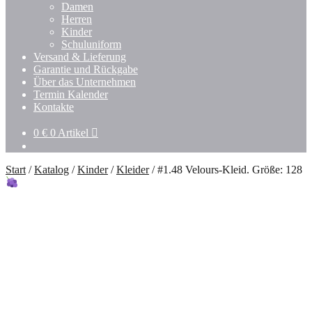
Damen
Herren
Kinder
Schuluniform
Versand & Lieferung
Garantie und Rückgabe
Über das Unternehmen
Termin Kalender
Kontakte
0
€
0 Artikel
Start
/
Katalog
/
Kinder
/
Kleider
/
#1.48 Velours-Kleid. Größe: 128