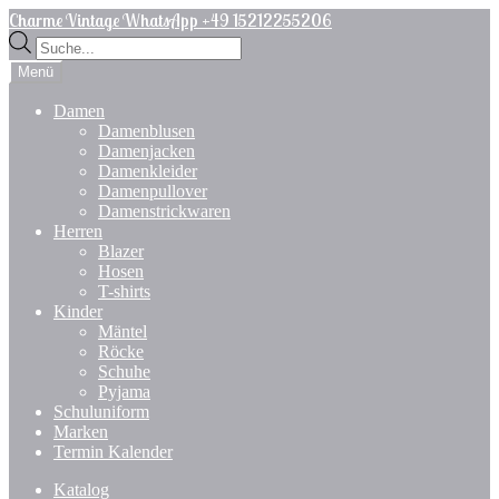
Zur
Zum
Charme Vintage WhatsApp +49 15212255206
Navigation
Inhalt
Products
springen
springen
search
Menü
Damen
Damenblusen
Damenjacken
Damenkleider
Damenpullover
Damenstrickwaren
Herren
Blazer
Hosen
T-shirts
Kinder
Mäntel
Röcke
Schuhe
Pyjama
Schuluniform
Marken
Termin Kalender
Katalog