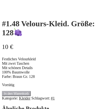
#1.48 Velours-Kleid. Größe:
128
10
€
Festliches Velourkleid
Mit zwei Taschen
Mit schönen Details
100% Baumwolle
Farbe: Braun Gr. 128
Vorrätig
#1.48
In den Warenkorb
Velours-
Kategorie:
Kleider
Schlagwort:
#1
Kleid.
Größe:
Ähnliche Produkte