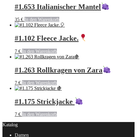
#1.653 Italianischer Mantel
35
€
In den Warenkorb
#1.102 Fleece Jacke.
7
€
In den Warenkorb
#1.263 Rollkragen von Zara
7
€
In den Warenkorb
#1.175 Strickjacke
7
€
In den Warenkorb
Katalog
Damen