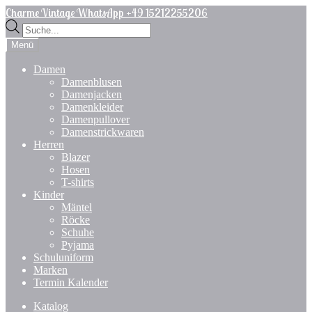
Zur
Zum
Charme Vintage WhatsApp +49 15212255206
Navigation
Inhalt
Products
springen
springen
search
Menü
Damen
Damenblusen
Damenjacken
Damenkleider
Damenpullover
Damenstrickwaren
Herren
Blazer
Hosen
T-shirts
Kinder
Mäntel
Röcke
Schuhe
Pyjama
Schuluniform
Marken
Termin Kalender
Katalog