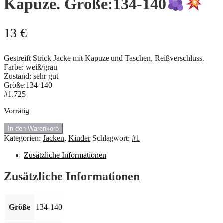
Kapuze. Größe:134-140
13
€
Gestreift Strick Jacke mit Kapuze und Taschen, Reißverschluss.
Farbe: weiß/grau
Zustand: sehr gut
Größe:134-140
#1.725
Vorrätig
#1.725
In den Warenkorb
Strick
Kategorien:
Jacken
,
Kinder
Schlagwort:
#1
Jacke
mit
Zusätzliche Informationen
Kapuze.
Größe:134-
Zusätzliche Informationen
140
Größe
134-140
Menge