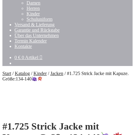
Damen
Herren
Kinder
Schuluniform
Versand & Lieferung
Garantie und Rückgabe
Über das Unternehmen
Termin Kalender
Kontakte
0
€
0 Artikel
Start
/
Katalog
/
Kinder
/
Jacken
/
#1.725 Strick Jacke mit Kapuze.
Größe:134-140
#1.725 Strick Jacke mit