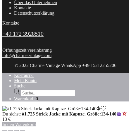
Über das Unternehmen
Kontakte
Datenschutzerklärung
Kontakte
+49 172 3928510
Öffnungszeit vereinbarung
info@charme-vintage.com
© 2022 Charme Vintage WhatsApp +49 15212255206
Контакты
Mein Konto
Suche
Products
search
Warenkorb
0
Du siehst:
#1.725 Strick Jacke mit Kapuze. Größe:134-140
13
€
In den Warenkorb