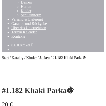
Damen
Herren
Kinder
Schuluniform
Versand & Lieferung
Garantie und Rückgabe
Über das Unternehmen
Termin Kalender
Kontakte
0
€
0 Artikel
Start
/
Katalog
/
Kinder
/
Jacken
/
#1.182 Khaki Parka🍇
#1.182 Khaki Parka🍇
20
€