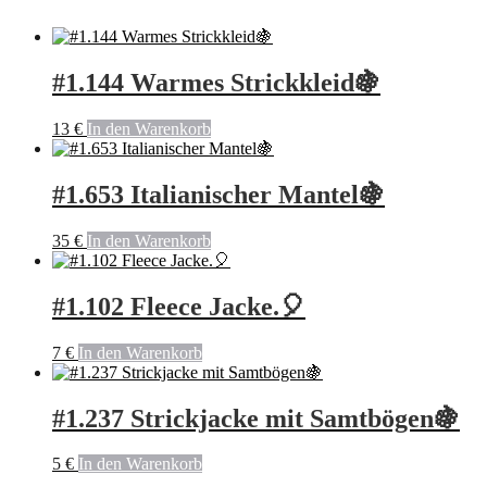
#1.144 Warmes Strickkleid🍇
13
€
In den Warenkorb
#1.653 Italianischer Mantel🍇
35
€
In den Warenkorb
#1.102 Fleece Jacke.🎈
7
€
In den Warenkorb
#1.237 Strickjacke mit Samtbögen🍇
5
€
In den Warenkorb