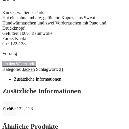
Kurzer, wattierter Parka
Hat eine abnehmbare, gefütterte Kapuze aus Sweat
Handwärmtaschen und zwei Vordertaschen mit Patte und
Druckknopf
Gefüttert 100% Baumwolle
Farbe: Khaki
Gr.: 122-128
Vorrätig
#1.182
In den Warenkorb
Khaki
Kategorie:
Jacken
Schlagwort:
#1
Parka
🍇
Zusätzliche Informationen
Menge
Zusätzliche Informationen
Größe
122, 128
Ähnliche Produkte