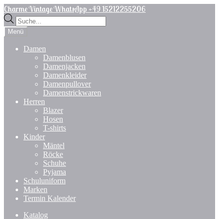
Zur
Zum
Charme Vintage WhatsApp +49 15212255206
Navigation
Inhalt
Products
springen
springen
search
Menü
Damen
Damenblusen
Damenjacken
Damenkleider
Damenpullover
Damenstrickwaren
Herren
Blazer
Hosen
T-shirts
Kinder
Mäntel
Röcke
Schuhe
Pyjama
Schuluniform
Marken
Termin Kalender
Katalog