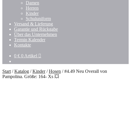
Damen
Herren
Kinder
Schuluniform
Versand & Lieferung
Garantie und Rückgabe
Über das Unternehmen
Termin Kalender
Kontakte
0
€
0 Artikel
Start
/
Katalog
/
Kinder
/
Hosen
/
#4.49 Neu Overall von
Pampolina. Größe: 164- Xs 💥