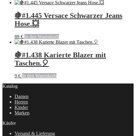
🍇#1.445 Versace Schwarzer Jeans
Hose.💥
89
€
In den Warenkorb
🍇#1.438 Karierte Blazer mit
Taschen.🎈
9
€
In den Warenkorb
Katalog
Damen
Herren
Kinder
Marken
Käufer
Versand & Lieferung