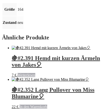
💥
Menge
Größe
164
Zustand
neu
Ähnliche Produkte
🍇#2.391 Hemd mit kurzen Ärmeln
von Jakes🎈
7
€
Weiterlesen
🍇#2.352 Lang Pullover von Miss
Blumarine🎈
22
€
In den Warenkorb