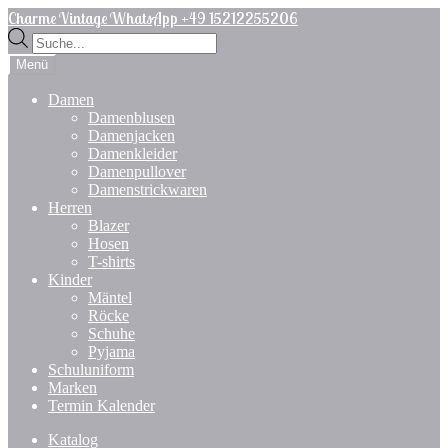
Zur
Zum
Charme Vintage WhatsApp +49 15212255206
Navigation
Inhalt
Products
springen
springen
search
Menü
Damen
Damenblusen
Damenjacken
Damenkleider
Damenpullover
Damenstrickwaren
Herren
Blazer
Hosen
T-shirts
Kinder
Mäntel
Röcke
Schuhe
Pyjama
Schuluniform
Marken
Termin Kalender
Katalog