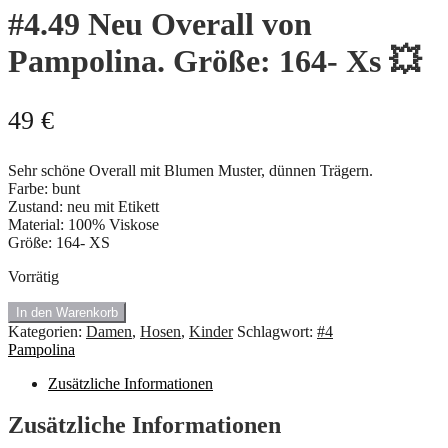
#4.49 Neu Overall von
Pampolina. Größe: 164- Xs 💥
49
€
Sehr schöne Overall mit Blumen Muster, dünnen Trägern.
Farbe: bunt
Zustand: neu mit Etikett
Material: 100% Viskose
Größe: 164- XS
Vorrätig
#4.49
In den Warenkorb
Neu
Kategorien:
Damen
,
Hosen
,
Kinder
Schlagwort:
#4
Overall
Pampolina
von
Pampolina.
Zusätzliche Informationen
Größe:
164-
Zusätzliche Informationen
Xs