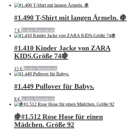
#1.490 T-Shirt mit langen Ärmeln. 🍇
7
€
In den Warenkorb
#1.410 Kinder Jacke von ZARA
KIDS.Größe 74🍇
15
€
In den Warenkorb
#1.449 Pullover für Babys.
8
€
In den Warenkorb
🍇#1.512 Rose Hose für einen
Mädchen. Größe 92