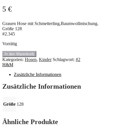
5
€
Grauen Hose mit Schmetterling,Baumwollmischung.
Größe 128
#2.345
Vorrätig
🍇
In den Warenkorb
#2.345
Kategorien:
Hosen
,
Kinder
Schlagwort:
#2
Hose
H&M
mit
Schmetterling
Zusätzliche Informationen
Muster
von
Zusätzliche Informationen
H&M
Menge
Größe
128
Ähnliche Produkte