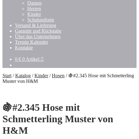
Damen
Herren
Kinder
Schuluniform
Versand & Lieferung
Garantie und Rückgabe
Über das Unternehmen
Termin Kalender
Kontakte
0
€
0 Artikel
Start
/
Katalog
/
Kinder
/
Hosen
/
🍇#2.345 Hose mit Schmetterling
Muster von H&M
🍇#2.345 Hose mit
Schmetterling Muster von
H&M