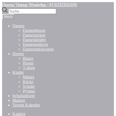
Zur
Zum
Charme Vintage WhatsApp +49 15212255206
Navigation
Inhalt
Products
springen
springen
search
Menü
Damen
Damenblusen
Damenjacken
Damenkleider
Damenpullover
Damenstrickwaren
Herren
Blazer
Hosen
T-shirts
Kinder
Mäntel
Röcke
Schuhe
Pyjama
Schuluniform
Marken
Termin Kalender
Katalog