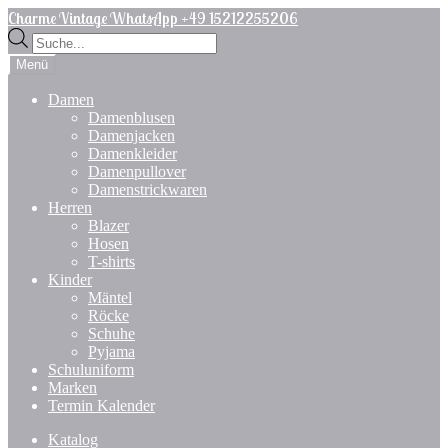
Zur
Zum
Charme Vintage WhatsApp +49 15212255206
Navigation
Inhalt
Products
springen
springen
search
Menü
Damen
Damenblusen
Damenjacken
Damenkleider
Damenpullover
Damenstrickwaren
Herren
Blazer
Hosen
T-shirts
Kinder
Mäntel
Röcke
Schuhe
Pyjama
Schuluniform
Marken
Termin Kalender
Katalog