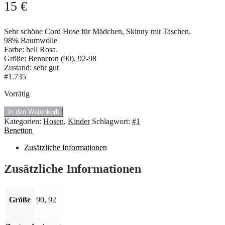
15
€
Sehr schöne Cord Hose für Mädchen, Skinny mit Taschen.
98% Baumwolle
Farbe: hell Rosa.
Größe: Benneton (90). 92-98
Zustand: sehr gut
#1.735
Vorrätig
In den Warenkorb
#1.735
Kategorien:
Hosen
,
Kinder
Schlagwort:
#1
Cord
Benetton
Hose,
Skinny
Zusätzliche Informationen
von
Benetton.
Zusätzliche Informationen
Größe:90
Menge
Größe
90, 92