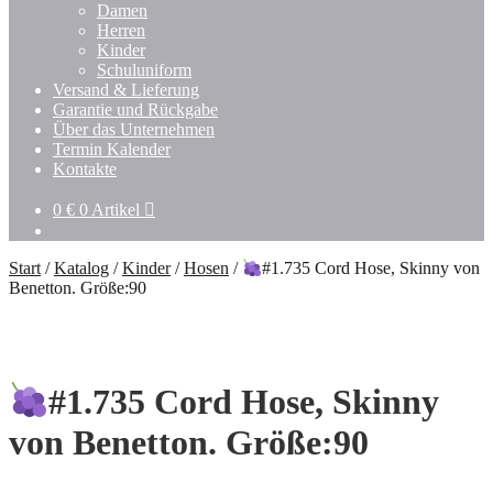
Damen
Herren
Kinder
Schuluniform
Versand & Lieferung
Garantie und Rückgabe
Über das Unternehmen
Termin Kalender
Kontakte
0
€
0 Artikel
Start
/
Katalog
/
Kinder
/
Hosen
/
#1.735 Cord Hose, Skinny von
Benetton. Größe:90
#1.735 Cord Hose, Skinny
von Benetton. Größe:90