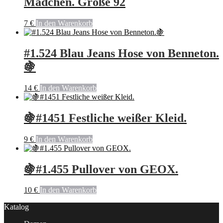
Mädchen. Größe 92
7
€
In den Warenkorb
#1.524 Blau Jeans Hose von Benneton.
🍇
14
€
In den Warenkorb
🍇#1451 Festliche weißer Kleid.
9
€
In den Warenkorb
🍇#1.455 Pullover von GEOX.
10
€
In den Warenkorb
Katalog