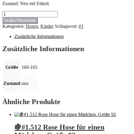
Zustand: Neu mit Etikett
#
1.683
In den Warenkorb
NEU
Kategorien:
Hosen
,
Kinder
Schlagwort:
#1
Jeans
Stretch
Zusätzliche Informationen
mit
Reißverschluss
Zusätzliche Informationen
und
Abnutzung
Blau
Größe
Größe
160-165
160-
165
Menge
Zustand
neu
Ähnliche Produkte
🍇#1.512 Rose Hose für einen