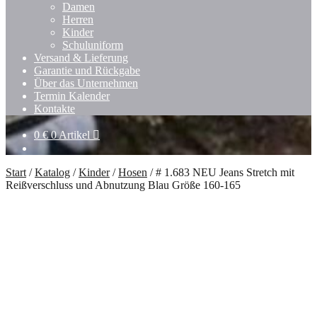
Untermenü
Damen
öffnen
Herren
Kinder
Schuluniform
Versand & Lieferung
Garantie und Rückgabe
Über das Unternehmen
Termin Kalender
Kontakte
0
€
0 Artikel
Start
/
Katalog
/
Kinder
/
Hosen
/
# 1.683 NEU Jeans Stretch mit
Reißverschluss und Abnutzung Blau Größe 160-165