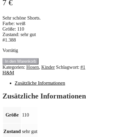
7
€
Sehr schöne Shorts.
Farbe: weiß
Größe: 110
Zustand: sehr gut
#1.388
Vorrätig
#1.584
In den Warenkorb
Weiß
Kategorien:
Hosen
,
Kinder
Schlagwort:
#1
Shorts
H&M
von
H&M.
Zusätzliche Informationen
Größe
110
Zusätzliche Informationen
Menge
Größe
110
Zustand
sehr gut