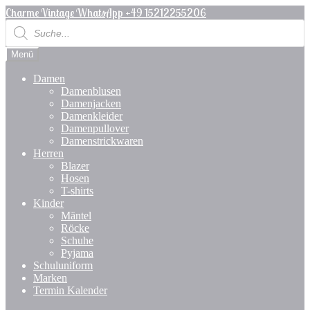
Zur
Zum
Charme Vintage WhatsApp +49 15212255206
Navigation
Inhalt
Products
search
springen
springen
Menü
Damen
Damenblusen
Damenjacken
Damenkleider
Damenpullover
Damenstrickwaren
Herren
Blazer
Hosen
T-shirts
Kinder
Mäntel
Röcke
Schuhe
Pyjama
Schuluniform
Marken
Termin Kalender