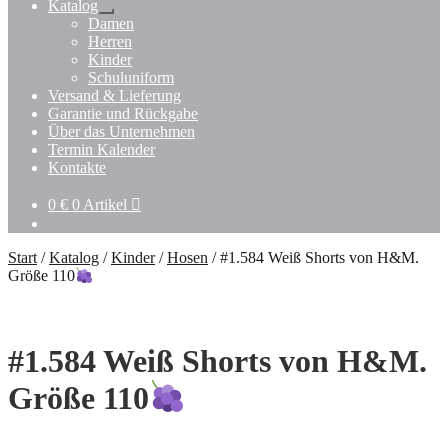
Katalog
Untermenü
Damen
öffnen
Herren
Kinder
Schuluniform
Versand & Lieferung
Garantie und Rückgabe
Über das Unternehmen
Termin Kalender
Kontakte
0
€
0 Artikel
Start
/
Katalog
/
Kinder
/
Hosen
/
#1.584 Weiß Shorts von H&M.
Größe 110
#1.584 Weiß Shorts von H&M.
Größe 110