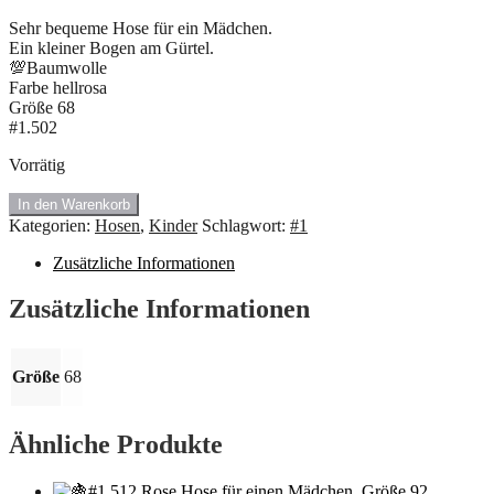
Sehr bequeme Hose für ein Mädchen.
Ein kleiner Bogen am Gürtel.
💯Baumwolle
Farbe hellrosa
Größe 68
#1.502
Vorrätig
#1.502
In den Warenkorb
Rosa
Kategorien:
Hosen
,
Kinder
Schlagwort:
#1
Hosen
🍇
Zusätzliche Informationen
Menge
Zusätzliche Informationen
Größe
68
Ähnliche Produkte