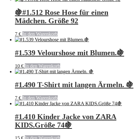
🍇#1.512 Rose Hose für einen
Mädchen. Größe 92
7
€
In den Warenkorb
#1.539 Velourshose mit Blumen.🍇
10
€
In den Warenkorb
#1.490 T-Shirt mit langen Ärmeln. 🍇
7
€
In den Warenkorb
#1.410 Kinder Jacke von ZARA
KIDS.Größe 74🍇
15
€
In den Warenkorb