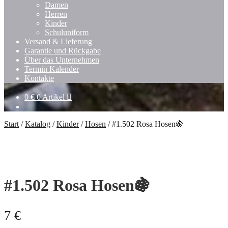
Damen
Herren
Kinder
Schuluniform
Versand & Lieferung
Garantie und Rückgabe
Über das Unternehmen
Termin Kalender
Kontakte
0
€
0 Artikel
Start
/
Katalog
/
Kinder
/
Hosen
/
#1.502 Rosa Hosen🍇
#1.502 Rosa Hosen🍇
7
€