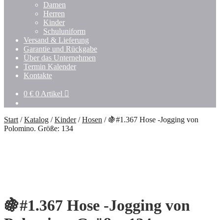
Damen
Herren
Kinder
Schuluniform
Versand & Lieferung
Garantie und Rückgabe
Über das Unternehmen
Termin Kalender
Kontakte
0
€
0 Artikel
Start
/
Katalog
/
Kinder
/
Hosen
/
🍇#1.367 Hose -Jogging von
Polomino. Größe: 134
🍇#1.367 Hose -Jogging von