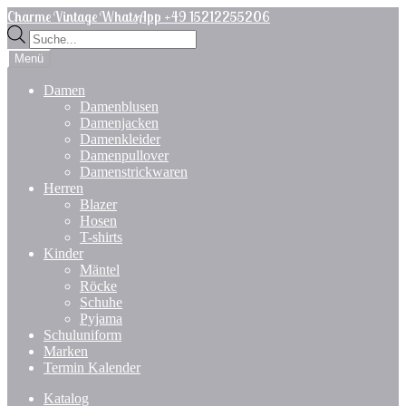
Zur
Zum
Charme Vintage WhatsApp +49 15212255206
Navigation
Inhalt
Products
springen
springen
search
Menü
Damen
Damenblusen
Damenjacken
Damenkleider
Damenpullover
Damenstrickwaren
Herren
Blazer
Hosen
T-shirts
Kinder
Mäntel
Röcke
Schuhe
Pyjama
Schuluniform
Marken
Termin Kalender
Katalog