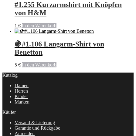
#1.255 Kurzarmshirt mit Knöpfen
von H&M
1
€
In den Warenkorb
🍇#1.106 Langarm-Shirt von
Benetton
5
€
In den Warenkorb
Katalog
Damen
Herren
Kinder
Marken
Käufer
Versand & Lieferung
Garantie und Rückgabe
Anmelden