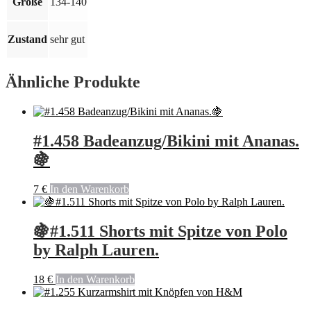
Größe
134-140
Zustand
sehr gut
Ähnliche Produkte
#1.458 Badeanzug/Bikini mit Ananas.
🍇
7
€
In den Warenkorb
🍇#1.511 Shorts mit Spitze von Polo
by Ralph Lauren.
18
€
In den Warenkorb