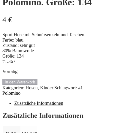
Polomino. Größe: 134
4
€
Sport Hose mit Schnürsenkeln und Taschen.
Farbe: blau
Zustand: sehr gut
80% Baumwolle
Größe: 134
#1.367
Vorrätig
🍇
In den Warenkorb
#1.367
Kategorien:
Hosen
,
Kinder
Schlagwort:
#1
Hose
Polomino
-
Jogging
Zusätzliche Informationen
von
Polomino.
Zusätzliche Informationen
Größe:
134
Menge