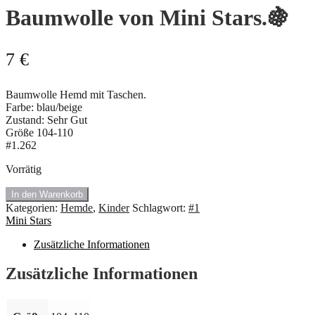
Baumwolle von Mini Stars.🍇
7
€
Baumwolle Hemd mit Taschen.
Farbe: blau/beige
Zustand: Sehr Gut
Größe 104-110
#1.262
Vorrätig
#1.262
In den Warenkorb
Karierte
Kategorien:
Hemde
,
Kinder
Schlagwort:
#1
Hemd/
Mini Stars
100%
Baumwolle
Zusätzliche Informationen
von
Mini
Zusätzliche Informationen
Stars.
🍇
Menge