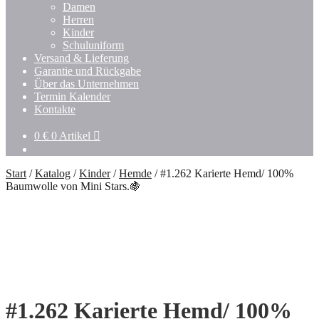
Damen
Herren
Kinder
Schuluniform
Versand & Lieferung
Garantie und Rückgabe
Über das Unternehmen
Termin Kalender
Kontakte
0
€
0 Artikel
Start
/
Katalog
/
Kinder
/
Hemde
/
#1.262 Karierte Hemd/ 100%
Baumwolle von Mini Stars.🍇
#1.262 Karierte Hemd/ 100%