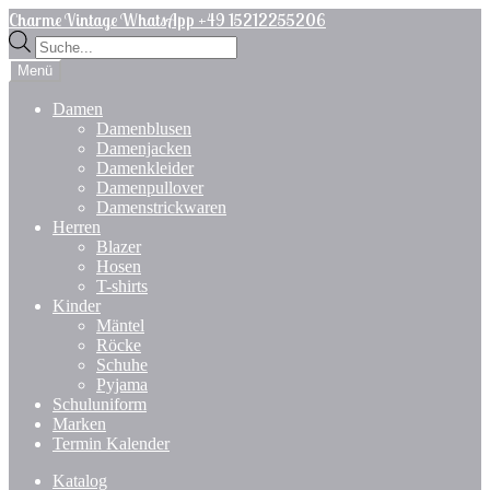
Zur
Zum
Charme Vintage WhatsApp +49 15212255206
Navigation
Inhalt
Products
springen
springen
search
Menü
Damen
Damenblusen
Damenjacken
Damenkleider
Damenpullover
Damenstrickwaren
Herren
Blazer
Hosen
T-shirts
Kinder
Mäntel
Röcke
Schuhe
Pyjama
Schuluniform
Marken
Termin Kalender
Katalog