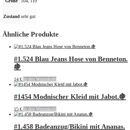
Größe
104, 110
Zustand
sehr gut
Ähnliche Produkte
#1.524 Blau Jeans Hose von Benneton.
🍇
14
€
In den Warenkorb
#1454 Modnischer Kleid mit Jabot.🍇
15
€
In den Warenkorb
#1.458 Badeanzug/Bikini mit Ananas.