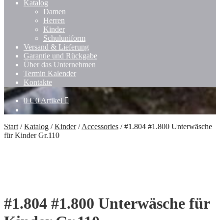
Katalog
Damen
Herren
Kinder
Schuluniform
Versand & Lieferung
Garantie und Rückgabe
Über das Unternehmen
Termin Kalender
Kontakte
0
€
0 Artikel
Start
/
Katalog
/
Kinder
/
Accessories
/
#1.804 #1.800 Unterwäsche
für Kinder Gr.110
#1.804 #1.800 Unterwäsche für