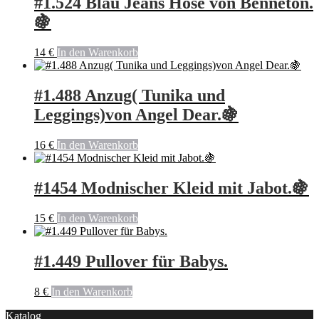
#1.524 Blau Jeans Hose von Benneton.
🍇
14
€
In den Warenkorb
#1.488 Anzug( Tunika und
Leggings)von Angel Dear.🍇
16
€
In den Warenkorb
#1454 Modnischer Kleid mit Jabot.🍇
15
€
In den Warenkorb
#1.449 Pullover für Babys.
8
€
In den Warenkorb
Katalog