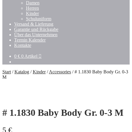
Damen
Herren
Kinder
Schuluniform
Versand & Lieferung
Garantie und Rückgabe
Über das Unternehmen
Termin Kalender
Kontakte
0
€
0 Artikel
Start
/
Katalog
/
Kinder
/
Accessories
/
# 1.1830 Baby Body Gr. 0-3
M
# 1.1830 Baby Body Gr. 0-3 M
5
€