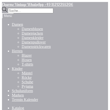
Zur
Zum
Charme Vintage WhatsApp +49 15212255206
Navigation
Inhalt
Products
springen
springen
search
Menü
Damen
Damenblusen
Damenjacken
Damenkleider
Damenpullover
Damenstrickwaren
Herren
Blazer
Hosen
T-shirts
Kinder
Mäntel
Röcke
Schuhe
Pyjama
Schuluniform
Marken
Termin Kalender
Katalog