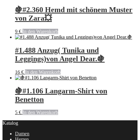
🍇#2.360 Hemd mit schönem Muster
von Zara💥
9
€
In den Warenkorb
#1.488 Anzug( Tunika und
Leggings)von Angel Dear.🍇
16
€
In den Warenkorb
🍇#1.106 Langarm-Shirt von
Benetton
5
€
In den Warenkorb
Katalog
Damen
Herren