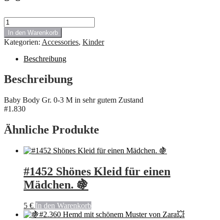
#
1.1830
In den Warenkorb
Baby
Kategorien:
Accessories
,
Kinder
Body
Gr.
Beschreibung
0-
3
Beschreibung
M
Menge
Baby Body Gr. 0-3 M in sehr gutem Zustand
#1.830
Ähnliche Produkte
#1452 Shönes Kleid für einen
Mädchen. 🍇
5
€
In den Warenkorb