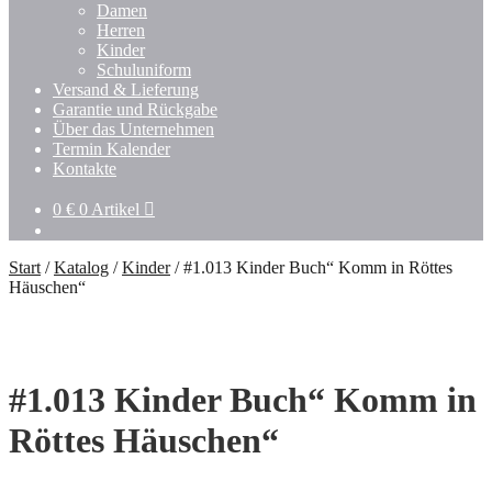
Damen
Herren
Kinder
Schuluniform
Versand & Lieferung
Garantie und Rückgabe
Über das Unternehmen
Termin Kalender
Kontakte
0
€
0 Artikel
Start
/
Katalog
/
Kinder
/
#1.013 Kinder Buch“ Komm in Röttes
Häuschen“
#1.013 Kinder Buch“ Komm in
Röttes Häuschen“