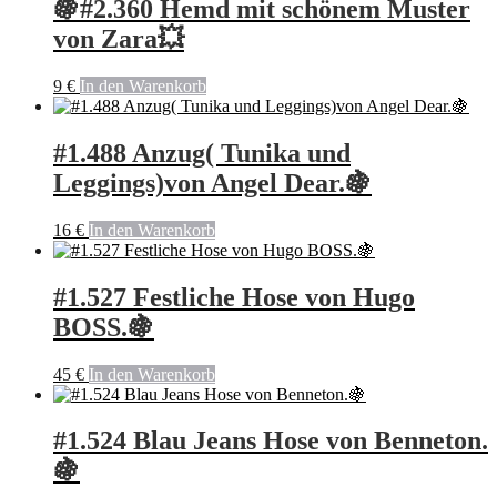
🍇#2.360 Hemd mit schönem Muster
von Zara💥
9
€
In den Warenkorb
#1.488 Anzug( Tunika und
Leggings)von Angel Dear.🍇
16
€
In den Warenkorb
#1.527 Festliche Hose von Hugo
BOSS.🍇
45
€
In den Warenkorb
#1.524 Blau Jeans Hose von Benneton.
🍇