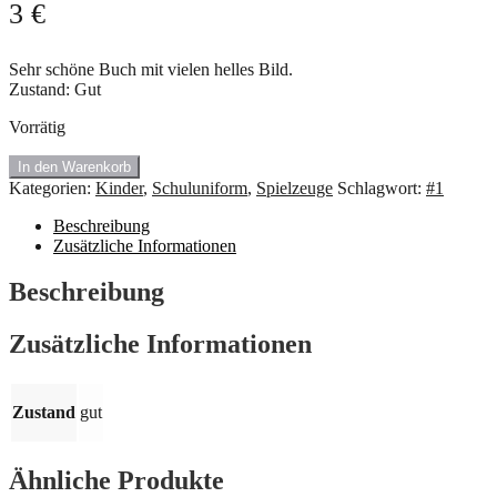
3
€
Sehr schöne Buch mit vielen helles Bild.
Zustand: Gut
Vorrätig
#1.013
In den Warenkorb
Kinder
Kategorien:
Kinder
,
Schuluniform
,
Spielzeuge
Schlagwort:
#1
Buch"
Komm
Beschreibung
in
Zusätzliche Informationen
Röttes
Häuschen"
Beschreibung
Menge
Zusätzliche Informationen
Zustand
gut
Ähnliche Produkte