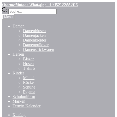
Zur
Zum
Charme Vintage WhatsApp +49 15212255206
Navigation
Inhalt
Products
springen
springen
search
Menü
Damen
Damenblusen
Damenjacken
Damenkleider
Damenpullover
Damenstrickwaren
Herren
Blazer
Hosen
T-shirts
Kinder
Mäntel
Röcke
Schuhe
Pyjama
Schuluniform
Marken
Termin Kalender
Katalog