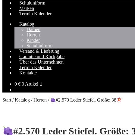
Schuluniform
Marken
Termin Kalender
Katalog
Damen
Herren
Kinder
Schuluniform
Versand & Lieferung
Garantie und Rückgabe
Über das Unternehmen
Termin Kalender
Kontakte
0
€
0 Artikel
Start
/
Katalog
/
Herren
/
#2.570 Leder Stiefel. Größe: 38
#2.570 Leder Stiefel. Größe: 