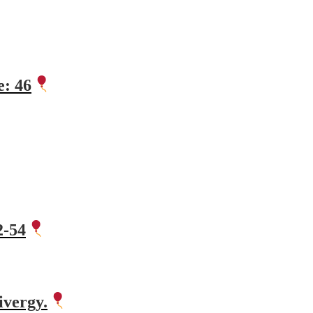
e: 46
2-54
ivergy.