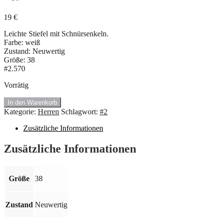
19
€
Leichte Stiefel mit Schnürsenkeln.
Farbe: weiß
Zustand: Neuwertig
Größe: 38
#2.570
Vorrätig
In den Warenkorb
#2.570
Kategorie:
Herren
Schlagwort:
#2
Leder
Stiefel.
Zusätzliche Informationen
Größe:
38
Zusätzliche Informationen
Menge
Größe
38
Zustand
Neuwertig