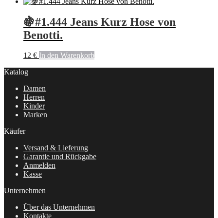
🍇#1.444 Jeans Kurz Hose von
Benotti.
12
€
In den Warenkorb
Katalog
Damen
Herren
Kinder
Marken
Käufer
Versand & Lieferung
Garantie und Rückgabe
Anmelden
Kasse
Unternehmen
Über das Unternehmen
Kontakte