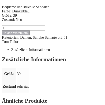
Bequeme und stilvolle Sandalen.
Farbe: Dunkelblau
Größe: 39
Zustand: Neu
#1.827
Sandalen,
In den Warenkorb
Espadrilles
Kategorien:
Damen
,
Schuhe
Schlagwort:
#1
von
Tom Tailor
Tom
Tailor
Zusätzliche Informationen
auf
der
Zusätzliche Informationen
Plateausohle,
Blau,
Größe
39.
Größe
39
Menge
Zustand
sehr gut
Ähnliche Produkte