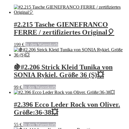
#2.215 Tasche GIENEFRANCO
FERRE / zertifiziertes Original🎈
199
€
In den Warenkorb
🍇#2.206 Strick Kleid Tunika von
SONIA Rykiel. Größe 36 (S)💥
99
€
In den Warenkorb
#2.396 Ecco Leder Rock von Oliver.
Größe:36-38💥
55
€
In den Warenkorb