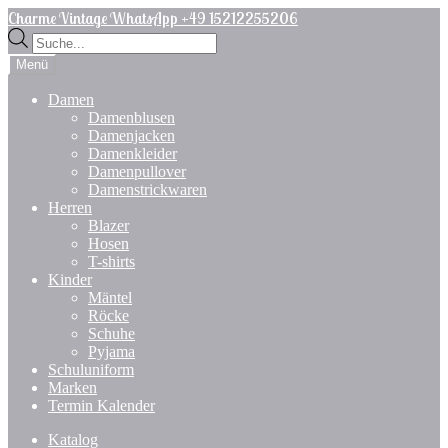
Zur
Zum
Charme Vintage WhatsApp +49 15212255206
Navigation
Inhalt
Products
springen
springen
search
Menü
Damen
Damenblusen
Damenjacken
Damenkleider
Damenpullover
Damenstrickwaren
Herren
Blazer
Hosen
T-shirts
Kinder
Mäntel
Röcke
Schuhe
Pyjama
Schuluniform
Marken
Termin Kalender
Katalog