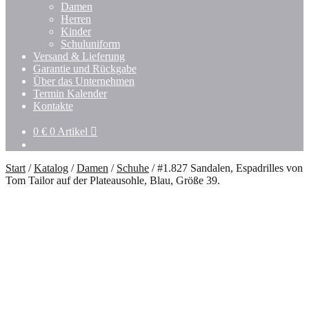
Damen
Herren
Kinder
Schuluniform
Versand & Lieferung
Garantie und Rückgabe
Über das Unternehmen
Termin Kalender
Kontakte
0
€
0 Artikel
Start
/
Katalog
/
Damen
/
Schuhe
/
#1.827 Sandalen, Espadrilles von
Tom Tailor auf der Plateausohle, Blau, Größe 39.