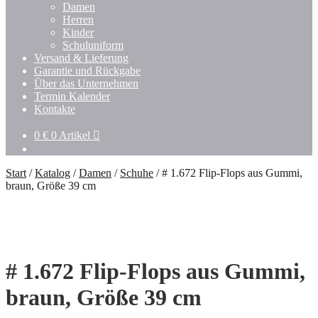
Damen
Herren
Kinder
Schuluniform
Versand & Lieferung
Garantie und Rückgabe
Über das Unternehmen
Termin Kalender
Kontakte
0
€
0 Artikel
Start
/
Katalog
/
Damen
/
Schuhe
/
# 1.672 Flip-Flops aus Gummi,
braun, Größe 39 cm
# 1.672 Flip-Flops aus Gummi,
braun, Größe 39 cm