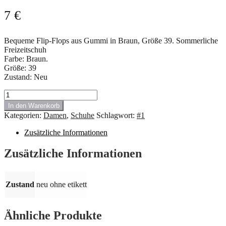
7
€
Bequeme Flip-Flops aus Gummi in Braun, Größe 39. Sommerliche
Freizeitschuh
Farbe: Braun.
Größe: 39
Zustand: Neu
#
1.672
In den Warenkorb
Flip-
Kategorien:
Damen
,
Schuhe
Schlagwort:
#1
Flops
aus
Zusätzliche Informationen
Gummi,
braun,
Zusätzliche Informationen
Größe
39
cm
Menge
Zustand
neu ohne etikett
Ähnliche Produkte