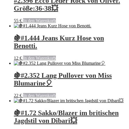
#2.396 Ecco Leder Rock von Oliver.
Größe:36-38💥
55
€
In den Warenkorb
🍇#1.444 Jeans Kurz Hose von
Benotti.
12
€
In den Warenkorb
🍇#2.352 Lang Pullover von Miss
Blumarine🎈
22
€
In den Warenkorb
🍇#1.72 Sakko/Blazer im britischen
Jagdstil von Dibari💥