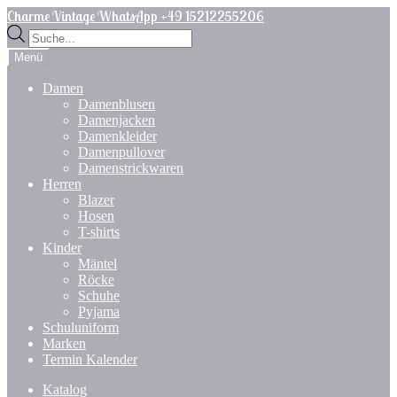
Zur
Zum
Charme Vintage WhatsApp +49 15212255206
Navigation
Inhalt
Products
springen
springen
search
Menü
Damen
Damenblusen
Damenjacken
Damenkleider
Damenpullover
Damenstrickwaren
Herren
Blazer
Hosen
T-shirts
Kinder
Mäntel
Röcke
Schuhe
Pyjama
Schuluniform
Marken
Termin Kalender
Katalog