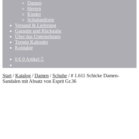
Untermenü
Damen
öffnen
Herren
Kinder
Schuluniform
Versand & Lieferung
Garantie und Rückgabe
Über das Unternehmen
Termin Kalender
Kontakte
0
€
0 Artikel
Start
/
Katalog
/
Damen
/
Schuhe
/
# 1.611 Schicke Damen-
Sandalen mit Absatz von Esprit Gr.36