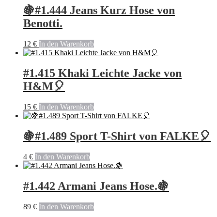
🍇#1.444 Jeans Kurz Hose von
Benotti.
12
€
In den Warenkorb
#1.415 Khaki Leichte Jacke von
H&M🎈
15
€
In den Warenkorb
🍇#1.489 Sport T-Shirt von FALKE🎈
4
€
In den Warenkorb
#1.442 Armani Jeans Hose.🍇
89
€
In den Warenkorb