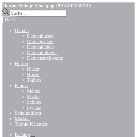
Zur
Zum
Charme Vintage WhatsApp +49 15212255206
Navigation
Inhalt
Products
springen
springen
search
Menü
Damen
Damenblusen
Damenjacken
Damenkleider
Damenpullover
Damenstrickwaren
Herren
Blazer
Hosen
T-shirts
Kinder
Mäntel
Röcke
Schuhe
Pyjama
Schuluniform
Marken
Termin Kalender
Katalog