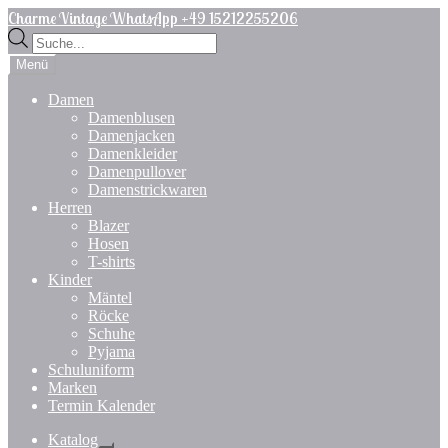
Zur
Zum
Charme Vintage WhatsApp +49 15212255206
Navigation
Inhalt
Products
springen
springen
search
Menü
Damen
Damenblusen
Damenjacken
Damenkleider
Damenpullover
Damenstrickwaren
Herren
Blazer
Hosen
T-shirts
Kinder
Mäntel
Röcke
Schuhe
Pyjama
Schuluniform
Marken
Termin Kalender
Katalog