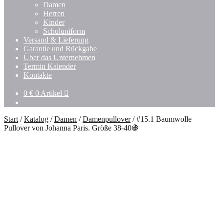
Untermenü
Damen
öffnen
Herren
Kinder
Schuluniform
Versand & Lieferung
Garantie und Rückgabe
Über das Unternehmen
Termin Kalender
Kontakte
0
€
0 Artikel
Start
/
Katalog
/
Damen
/
Damenpullover
/
#15.1 Baumwolle
Pullover von Johanna Paris. Größe 38-40🍇