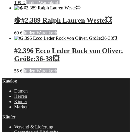
199
€
In den Warenkorb
🍇#2.389 Ralph Lauren Weste💥
69
€
In den Warenkorb
#2.396 Ecco Leder Rock von Oliver.
Größe:36-38💥
55
€
In den Warenkorb
Katalog
Damen
Herren
Kinder
Marken
Käufer
Versand & Lieferung