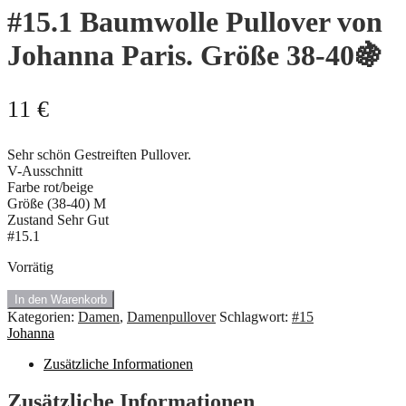
#15.1 Baumwolle Pullover von
Johanna Paris. Größe 38-40🍇
11
€
Sehr schön Gestreiften Pullover.
V-Ausschnitt
Farbe rot/beige
Größe (38-40) M
Zustand Sehr Gut
#15.1
Vorrätig
#15.1
In den Warenkorb
Baumwolle
Kategorien:
Damen
,
Damenpullover
Schlagwort:
#15
Pullover
Johanna
von
Johanna
Zusätzliche Informationen
Paris.
Größe
Zusätzliche Informationen