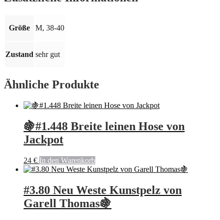
38-
40
🍇
Größe
M, 38-40
Menge
Zustand
sehr gut
Ähnliche Produkte
🍇#1.448 Breite leinen Hose von
Jackpot
24
€
In den Warenkorb
#3.80 Neu Weste Kunstpelz von
Garell Thomas🍇