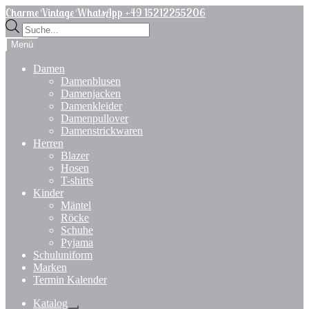
Zur
Zum
Charme Vintage WhatsApp +49 15212255206
Navigation
Inhalt
Products
springen
springen
search
Menü
Damen
Damenblusen
Damenjacken
Damenkleider
Damenpullover
Damenstrickwaren
Herren
Blazer
Hosen
T-shirts
Kinder
Mäntel
Röcke
Schuhe
Pyjama
Schuluniform
Marken
Termin Kalender
Katalog