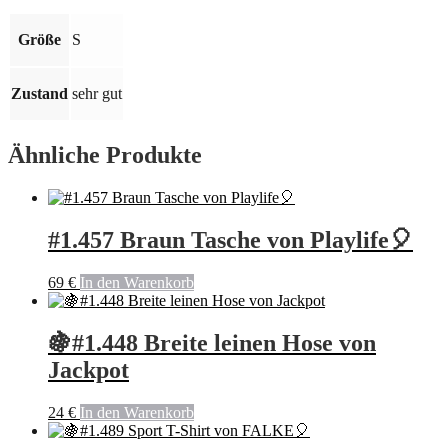
Größe:
S
Größe
S
🍇
Menge
Zustand
sehr gut
Ähnliche Produkte
#1.457 Braun Tasche von Playlife🎈
69
€
In den Warenkorb
🍇#1.448 Breite leinen Hose von
Jackpot
24
€
In den Warenkorb