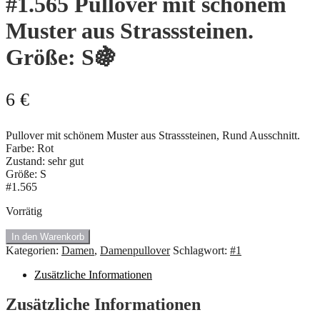
#1.565 Pullover mit schönem
Muster aus Strasssteinen.
Größe: S🍇
6
€
Pullover mit schönem Muster aus Strasssteinen, Rund Ausschnitt.
Farbe: Rot
Zustand: sehr gut
Größe: S
#1.565
Vorrätig
#1.565
In den Warenkorb
Pullover
Kategorien:
Damen
,
Damenpullover
Schlagwort:
#1
mit
schönem
Zusätzliche Informationen
Muster
aus
Zusätzliche Informationen
Strasssteinen.