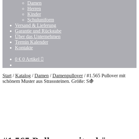
Untermenü
Damen
öffnen
Herren
Kinder
Schuluniform
Versand & Lieferung
Garantie und Rückgabe
Über das Unternehmen
Termin Kalender
Kontakte
0
€
0 Artikel
Start
/
Katalog
/
Damen
/
Damenpullover
/
#1.565 Pullover mit
schönem Muster aus Strasssteinen. Größe: S🍇