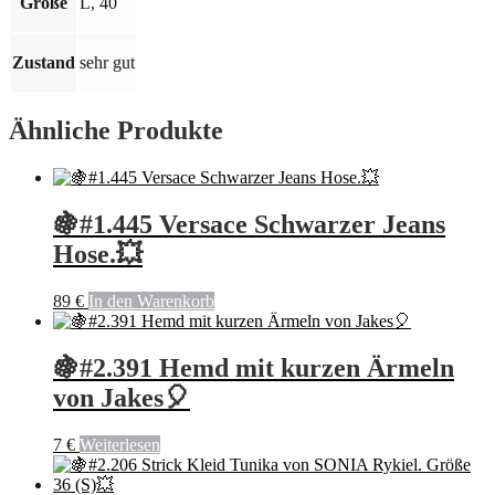
Größe
L, 40
Zustand
sehr gut
Ähnliche Produkte
🍇#1.445 Versace Schwarzer Jeans
Hose.💥
89
€
In den Warenkorb
🍇#2.391 Hemd mit kurzen Ärmeln
von Jakes🎈
7
€
Weiterlesen