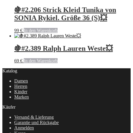
🍇#2.206 Strick Kleid Tunika von
SONIA Rykiel. Größe 36 (S)💥
99
€
In den Warenkorb
🍇#2.389 Ralph Lauren Weste💥
69
€
In den Warenkorb
Katalog
Damen
Herren
Kinder
Marken
Käufer
Versand & Lieferung
Garantie und Rückgabe
Anmelden