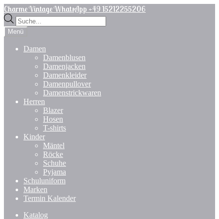
Zur
Zum
Charme Vintage WhatsApp +49 15212255206
Navigation
Inhalt
Products
springen
springen
search
Menü
Damen
Damenblusen
Damenjacken
Damenkleider
Damenpullover
Damenstrickwaren
Herren
Blazer
Hosen
T-shirts
Kinder
Mäntel
Röcke
Schuhe
Pyjama
Schuluniform
Marken
Termin Kalender
Katalog