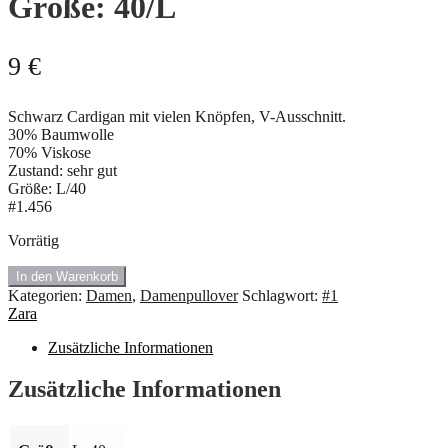
Größe: 40/L
9
€
Schwarz Cardigan mit vielen Knöpfen, V-Ausschnitt.
30% Baumwolle
70% Viskose
Zustand: sehr gut
Größe: L/40
#1.456
Vorrätig
#1.456
In den Warenkorb
Cardigan
Kategorien:
Damen
,
Damenpullover
Schlagwort:
#1
von
Zara
Zara.
Größe:
Zusätzliche Informationen
40/L
Menge
Zusätzliche Informationen