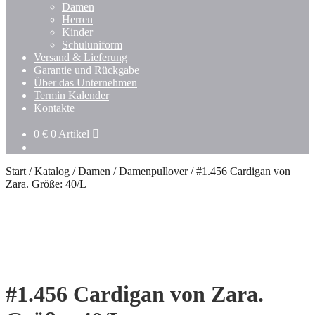
Damen
Herren
Kinder
Schuluniform
Versand & Lieferung
Garantie und Rückgabe
Über das Unternehmen
Termin Kalender
Kontakte
0
€
0 Artikel
Start
/
Katalog
/
Damen
/
Damenpullover
/
#1.456 Cardigan von
Zara. Größe: 40/L
#1.456 Cardigan von Zara.