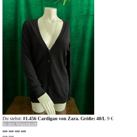
Du siehst:
#1.456 Cardigan von Zara. Größe: 40/L
9
€
In den Warenkorb