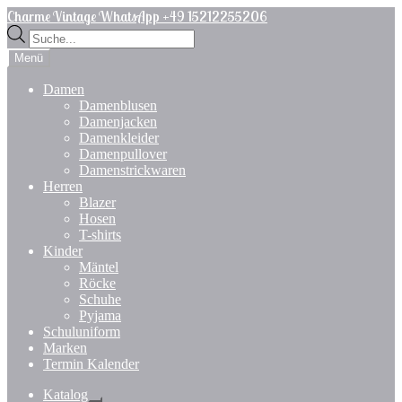
Zur
Zum
Charme Vintage WhatsApp +49 15212255206
Navigation
Inhalt
Products
springen
springen
search
Menü
Damen
Damenblusen
Damenjacken
Damenkleider
Damenpullover
Damenstrickwaren
Herren
Blazer
Hosen
T-shirts
Kinder
Mäntel
Röcke
Schuhe
Pyjama
Schuluniform
Marken
Termin Kalender
Katalog