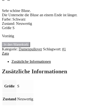
Sehr schöne Bluse.
Die Unterseite die Bluse an einem Ende ist länger.
Farbe: Schwarz
Zustand: Neuwertig
Größe S
Vorrätig
🍇
In den Warenkorb
#1.299
Kategorie:
Damenpullover
Schlagwort:
#1
Bluse
Zara
von
ZARA.
Zusätzliche Informationen
Größe
S
Zusätzliche Informationen
💥
Menge
Größe
S
Zustand
Neuwertig