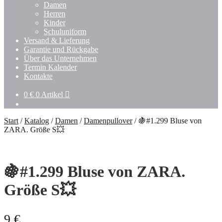
Untermenü
Damen
öffnen
Herren
Kinder
Schuluniform
Versand & Lieferung
Garantie und Rückgabe
Über das Unternehmen
Termin Kalender
Kontakte
0
€
0 Artikel
Start
/
Katalog
/
Damen
/
Damenpullover
/
🍇#1.299 Bluse von
ZARA. Größe S💥
🍇#1.299 Bluse von ZARA.
Größe S💥
9
€