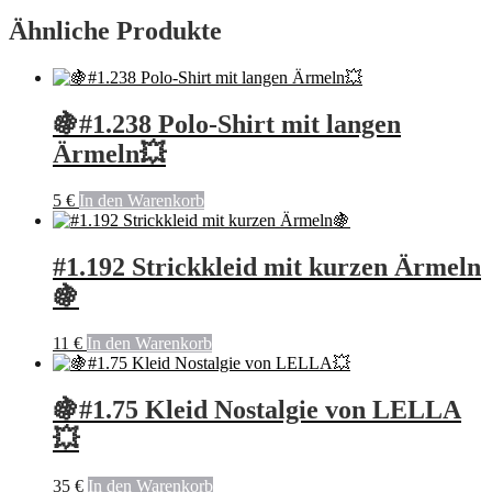
Ähnliche Produkte
🍇#1.238 Polo-Shirt mit langen
Ärmeln💥
5
€
In den Warenkorb
#1.192 Strickkleid mit kurzen Ärmeln
🍇
11
€
In den Warenkorb
🍇#1.75 Kleid Nostalgie von LELLA
💥
35
€
In den Warenkorb