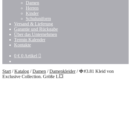
Damen
Herren
Kinder
Schuluniform
Versand & Lieferung
Garantie und Rückgabe
Über das Unternehmen
Termin Kalender
Kontakte
0
€
0 Artikel
Start
/
Katalog
/
Damen
/
Damenkleider
/
🍓#3.81 Kleid von
Exclusive Collection. Größe L💥