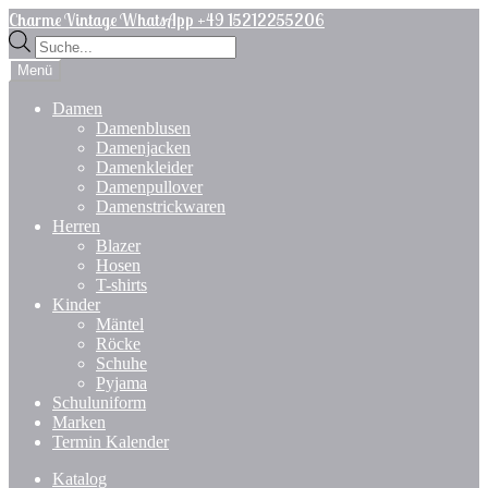
Zur
Zum
Charme Vintage WhatsApp +49 15212255206
Navigation
Inhalt
Products
springen
springen
search
Menü
Damen
Damenblusen
Damenjacken
Damenkleider
Damenpullover
Damenstrickwaren
Herren
Blazer
Hosen
T-shirts
Kinder
Mäntel
Röcke
Schuhe
Pyjama
Schuluniform
Marken
Termin Kalender
Katalog