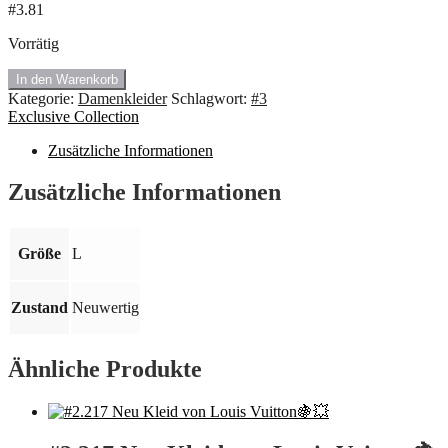
#3.81
Vorrätig
🍓
In den Warenkorb
#3.81
Kategorie:
Damenkleider
Schlagwort:
#3
Kleid
Exclusive Collection
von
Exclusive
Zusätzliche Informationen
Collection.
Größe
Zusätzliche Informationen
L
💥
Menge
Größe
L
Zustand
Neuwertig
Ähnliche Produkte