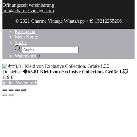
Öffnungszeit vereinbarung
info@charme-vintage.com
© 2021 Charme Vintage WhatsApp +49 15212255206
Контакты
Mein Konto
Suche
Products
search
Warenkorb
0
Du siehst:
🍓#3.81 Kleid von Exclusive Collection. Größe L💥
119
€
In den Warenkorb