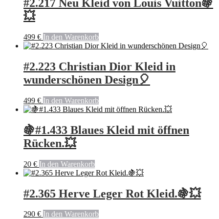
#2.217 Neu Kleid von Louis Vuitton🍇
💥
499
€
In den Warenkorb
#2.223 Christian Dior Kleid in
wunderschönen Design🎈
499
€
In den Warenkorb
🍇#1.433 Blaues Kleid mit öffnen
Rücken.💥
20
€
In den Warenkorb
#2.365 Herve Leger Rot Kleid.🍇💥
290
€
In den Warenkorb