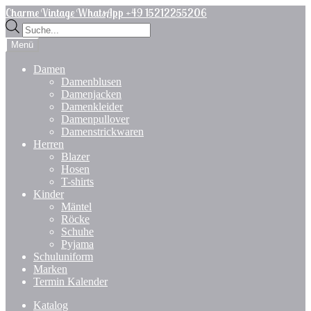
Zur
Zum
Charme Vintage WhatsApp +49 15212255206
Navigation
Inhalt
Products
springen
springen
search
Menü
Damen
Damenblusen
Damenjacken
Damenkleider
Damenpullover
Damenstrickwaren
Herren
Blazer
Hosen
T-shirts
Kinder
Mäntel
Röcke
Schuhe
Pyjama
Schuluniform
Marken
Termin Kalender
Katalog