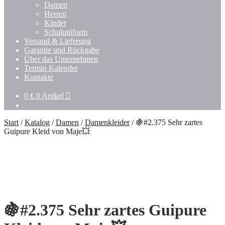
Damen
Herren
Kinder
Schuluniform
Versand & Lieferung
Garantie und Rückgabe
Über das Unternehmen
Termin Kalender
Kontakte
0
€
0 Artikel
Start
/
Katalog
/
Damen
/
Damenkleider
/
🍇#2.375 Sehr zartes
Guipure Kleid von Maje💥
🍇#2.375 Sehr zartes Guipure