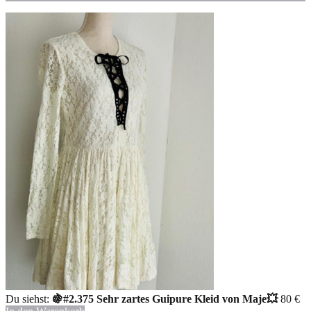
Du siehst:
🍇#2.375 Sehr zartes Guipure Kleid von Maje💥
80
€