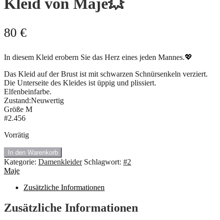
Kleid von Maje💥
80
€
In diesem Kleid erobern Sie das Herz eines jeden Mannes.💖
Das Kleid auf der Brust ist mit schwarzen Schnürsenkeln verziert.
Die Unterseite des Kleides ist üppig und plissiert.
Elfenbeinfarbe.
Zustand:Neuwertig
Größe M
#2.456
Vorrätig
🍇
In den Warenkorb
#2.375
Kategorie:
Damenkleider
Schlagwort:
#2
Sehr
Maje
zartes
Guipure
Zusätzliche Informationen
Kleid
von
Zusätzliche Informationen
Maje