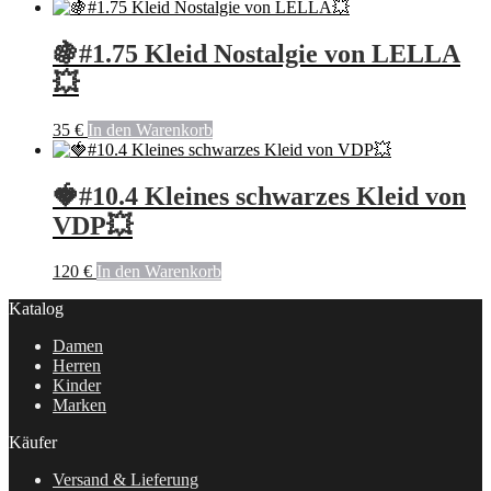
🍇#1.75 Kleid Nostalgie von LELLA
💥
35
€
In den Warenkorb
🍓#10.4 Kleines schwarzes Kleid von
VDP💥
120
€
In den Warenkorb
Katalog
Damen
Herren
Kinder
Marken
Käufer
Versand & Lieferung