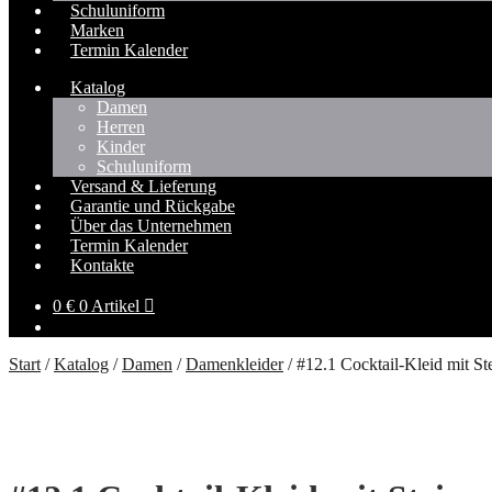
Schuluniform
Marken
Termin Kalender
Katalog
Damen
Herren
Kinder
Schuluniform
Versand & Lieferung
Garantie und Rückgabe
Über das Unternehmen
Termin Kalender
Kontakte
0
€
0 Artikel
Start
/
Katalog
/
Damen
/
Damenkleider
/
#12.1 Cocktail-Kleid mit St