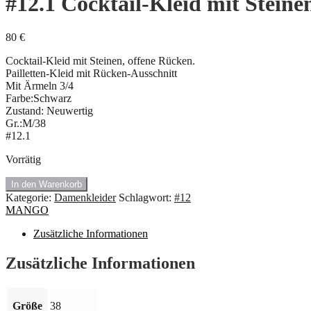
#12.1 Cocktail-Kleid mit Steine
80
€
Cocktail-Kleid mit Steinen, offene Rücken.
Pailletten-Kleid mit Rücken-Ausschnitt
Mit Ärmeln 3/4
Farbe:Schwarz
Zustand: Neuwertig
Gr.:M/38
#12.1
Vorrätig
#12.1
In den Warenkorb
Cocktail-
Kategorie:
Damenkleider
Schlagwort:
#12
Kleid
MANGO
mit
Steinen.
Zusätzliche Informationen
Zusätzliche Informationen
Menge
Größe
38