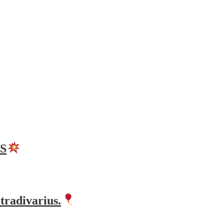
 S
tradivarius.