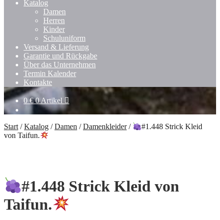
Katalog
Damen
Herren
Kinder
Schuluniform
Versand & Lieferung
Garantie und Rückgabe
Über das Unternehmen
Termin Kalender
Kontakte
0
€
0 Artikel
Start
/
Katalog
/
Damen
/
Damenkleider
/
#1.448 Strick Kleid
von Taifun.
#1.448 Strick Kleid von
Taifun.