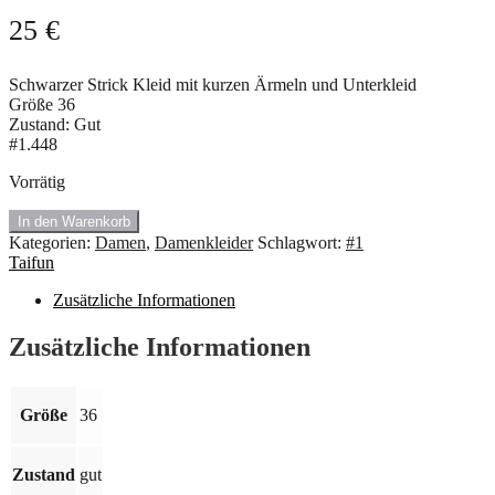
25
€
Schwarzer Strick Kleid mit kurzen Ärmeln und Unterkleid
Größe 36
Zustand: Gut
#1.448
Vorrätig
In den Warenkorb
#1.448
Kategorien:
Damen
,
Damenkleider
Schlagwort:
#1
Strick
Taifun
Kleid
von
Zusätzliche Informationen
Taifun.
Zusätzliche Informationen
Menge
Größe
36
Zustand
gut