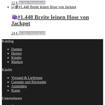
12
€
In den Warenkorb
#1.448 Breite leinen Hose von
Jackpot
24
€
In den Warenkorb
Katalog
Damen
Herren
Kinder
Marken
Käufer
Versand & Lieferung
Garantie und Rückgabe
Anmelden
Kasse
Unternehmen