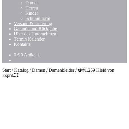
Damen
Herren
Kinder
Schuluniform
Versand & Lieferung
Garantie und Rückgabe
Über das Unternehmen
Termin Kalender
Kontakte
0
€
0 Artikel
Start
/
Katalog
/
Damen
/
Damenkleider
/
🍇#1.259 Kleid von
Esprit.💥