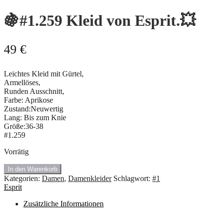
🍇#1.259 Kleid von Esprit.💥
49
€
Leichtes Kleid mit Gürtel,
Armellöses,
Runden Ausschnitt,
Farbe: Aprikose
Zustand:Neuwertig
Lang: Bis zum Knie
Größe:36-38
#1.259
Vorrätig
🍇
In den Warenkorb
#1.259
Kategorien:
Damen
,
Damenkleider
Schlagwort:
#1
Kleid
Esprit
von
Esprit.
Zusätzliche Informationen
💥