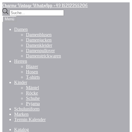
Zur
Zum
Charme Vintage WhatsApp +49 15212255206
Navigation
Inhalt
Products
springen
springen
search
Menü
Damen
Damenblusen
Damenjacken
Damenkleider
Damenpullover
Damenstrickwaren
Herren
Blazer
Hosen
T-shirts
Kinder
Mäntel
Röcke
Schuhe
Pyjama
Schuluniform
Marken
Termin Kalender
Katalog