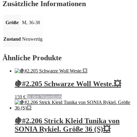
Menge
Zusätzliche Informationen
Größe
M, 36-38
Zustand
Neuwertig
Ähnliche Produkte
🍇#2.205 Schwarze Woll Weste.💥
159
€
In den Warenkorb
🍇#2.206 Strick Kleid Tunika von
SONIA Rykiel. Größe 36 (S)💥