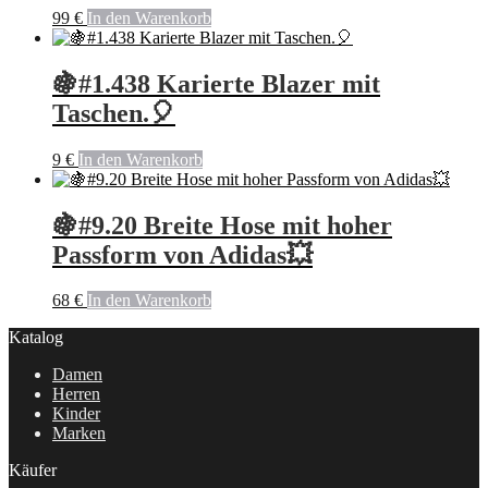
99
€
In den Warenkorb
🍇#1.438 Karierte Blazer mit
Taschen.🎈
9
€
In den Warenkorb
🍇#9.20 Breite Hose mit hoher
Passform von Adidas💥
68
€
In den Warenkorb
Katalog
Damen
Herren
Kinder
Marken
Käufer