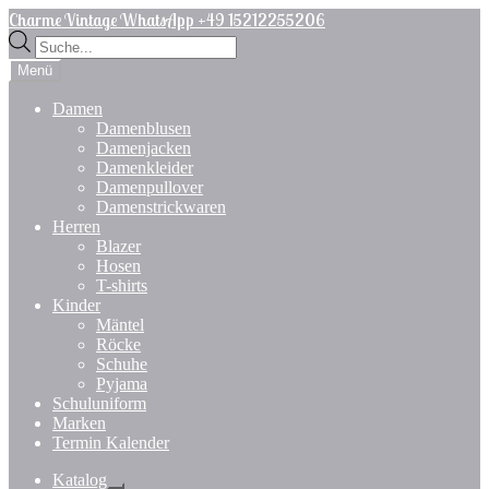
Zur
Zum
Charme Vintage WhatsApp +49 15212255206
Navigation
Inhalt
Products
springen
springen
search
Menü
Damen
Damenblusen
Damenjacken
Damenkleider
Damenpullover
Damenstrickwaren
Herren
Blazer
Hosen
T-shirts
Kinder
Mäntel
Röcke
Schuhe
Pyjama
Schuluniform
Marken
Termin Kalender
Katalog