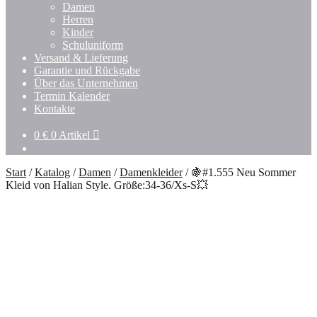
Untermenü
Damen
öffnen
Herren
Kinder
Schuluniform
Versand & Lieferung
Garantie und Rückgabe
Über das Unternehmen
Termin Kalender
Kontakte
0
€
0 Artikel
Start
/
Katalog
/
Damen
/
Damenkleider
/
🍇#1.555 Neu Sommer
Kleid von Halian Style. Größe:34-36/Xs-S💥