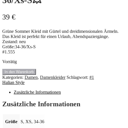
36/Xs-S💥
39
€
Grüne Sommer Kleid mit Gürtel und dreidimensionalen Ärmeln.
Das Kleid ist perfekt für einen Urlaub, Abendspaziergänge.
Zustand: neu
Größe:34-36/Xs-S
#1.555
Vorrätig
🍇
In den Warenkorb
#1.555
Kategorien:
Damen
,
Damenkleider
Schlagwort:
#1
Neu
Halian Style
Sommer
Kleid
Zusätzliche Informationen
von
Halian
Zusätzliche Informationen
Style.
Größe:34-
36/Xs-
Größe
S, XS, 34-36
S
💥