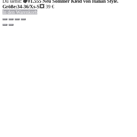
Du siehst:
🍇#1.555 Neu Sommer Kleid von Halian Style.
Größe:34-36/Xs-S💥
39
€
In den Warenkorb