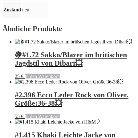
Menge
Zustand
neu
Ähnliche Produkte
🍇#1.72 Sakko/Blazer im britischen
Jagdstil von Dibari💥
25
€
In den Warenkorb
#2.396 Ecco Leder Rock von Oliver.
Größe:36-38💥
55
€
In den Warenkorb
#1.415 Khaki Leichte Jacke von