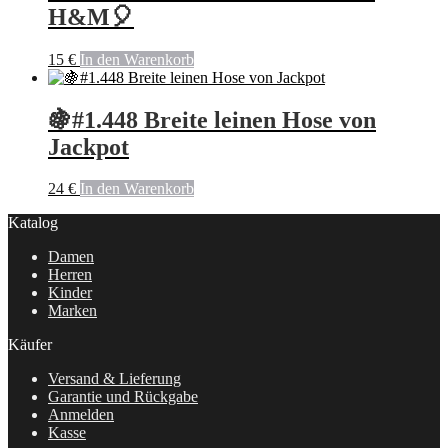
H&M🎈
15
€
In den Warenkorb
🍇#1.448 Breite leinen Hose von
Jackpot
24
€
In den Warenkorb
Katalog
Damen
Herren
Kinder
Marken
Käufer
Versand & Lieferung
Garantie und Rückgabe
Anmelden
Kasse