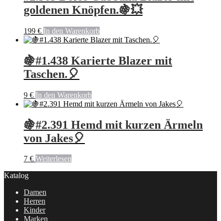
goldenen Knöpfen.🍇💥
199
€
In den Warenkorb
🍇#1.438 Karierte Blazer mit
Taschen.🎈
9
€
In den Warenkorb
🍇#2.391 Hemd mit kurzen Ärmeln
von Jakes🎈
7
€
Weiterlesen
Katalog
Damen
Herren
Kinder
Marken