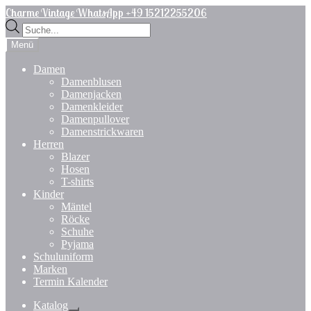
Zur
Zum
Charme Vintage WhatsApp +49 15212255206
Navigation
Inhalt
Products
springen
springen
search
Menü
Damen
Damenblusen
Damenjacken
Damenkleider
Damenpullover
Damenstrickwaren
Herren
Blazer
Hosen
T-shirts
Kinder
Mäntel
Röcke
Schuhe
Pyjama
Schuluniform
Marken
Termin Kalender
Katalog