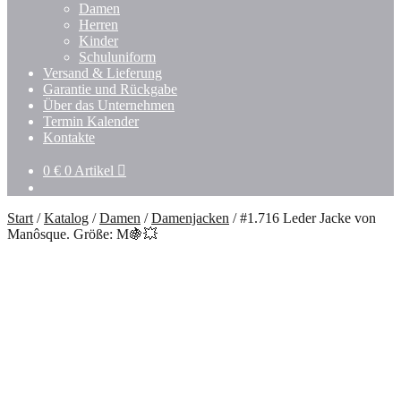
Untermenü
Damen
öffnen
Herren
Kinder
Schuluniform
Versand & Lieferung
Garantie und Rückgabe
Über das Unternehmen
Termin Kalender
Kontakte
0
€
0 Artikel
Start
/
Katalog
/
Damen
/
Damenjacken
/
#1.716 Leder Jacke von
Manôsque. Größe: M🍇💥