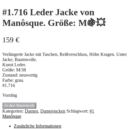
#1.716 Leder Jacke von
Manôsque. Größe: M🍇💥
159
€
Verlängerte Jacke mit Taschen, Reißverschluss, Höhe Kragen. Unter
Jacke, Baumwolle,
Kunst Leder.
Größe: M/38
Zustand: neuwertig
Farbe: grau.
#1.716
Vorrätig
#1.716
In den Warenkorb
Leder
Kategorien:
Damen
,
Damenjacken
Schlagwort:
#1
Jacke
Manôsque
von
Manôsque.
Zusätzliche Informationen