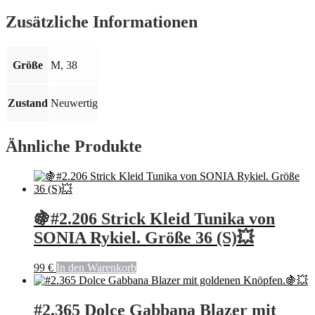
Größe:
M
Zusätzliche Informationen
🍇
💥
Menge
Größe
M, 38
Zustand
Neuwertig
Ähnliche Produkte
🍇#2.206 Strick Kleid Tunika von
SONIA Rykiel. Größe 36 (S)💥
99
€
In den Warenkorb
#2.365 Dolce Gabbana Blazer mit