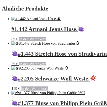
Ähnliche Produkte
#1.442 Armani Jeans Hose.
89
€
In den Warenkorb
#1.443 Stretch Hose von Stradivariu
39
€
In den Warenkorb
#2.205 Schwarze Woll Weste.
159
€
In den Warenkorb
#1.377 Bluse von Philipp Plein Größ