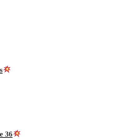
s
e 36