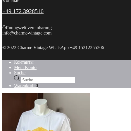
Kontakte
+49 172 3928510
Öffnungszeit vereinbarung
info@charme-vintage.com
© 2022 Charme Vintage WhatsApp +49 15212255206
Контакты
Mein Konto
Suche
Products
search
Warenkorb
0