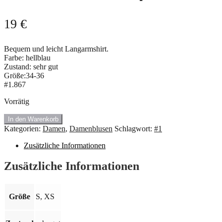
19
€
Bequem und leicht Langarmshirt.
Farbe: hellblau
Zustand: sehr gut
Größe:34-36
#1.867
Vorrätig
#1.867
In den Warenkorb
Langarmshirt.
Kategorien:
Damen
,
Damenblusen
Schlagwort:
#1
Größe:34-
36/
Zusätzliche Informationen
XS-
S
Zusätzliche Informationen
🍇
Menge
Größe
S, XS