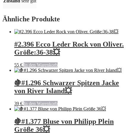
Zustand
sehr gut
Ähnliche Produkte
#2.396 Ecco Leder Rock von Oliver.
Größe:36-38💥
55
€
In den Warenkorb
🍇#1.296 Schwarzer Spitzen Jacke
von River Island💥
39
€
In den Warenkorb
🍇#1.377 Bluse von Philipp Plein
Größe 36💥