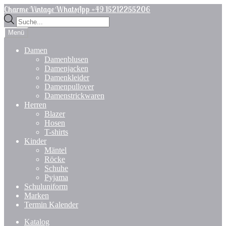
Zur
Zum
Charme Vintage WhatsApp +49 15212255206
Navigation
Inhalt
Products
springen
springen
search
Menü
Damen
Damenblusen
Damenjacken
Damenkleider
Damenpullover
Damenstrickwaren
Herren
Blazer
Hosen
T-shirts
Kinder
Mäntel
Röcke
Schuhe
Pyjama
Schuluniform
Marken
Termin Kalender
Katalog