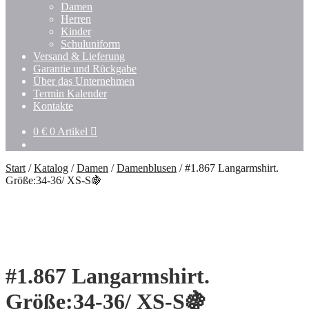
Damen
Herren
Kinder
Schuluniform
Versand & Lieferung
Garantie und Rückgabe
Über das Unternehmen
Termin Kalender
Kontakte
0
€
0 Artikel
Start
/
Katalog
/
Damen
/
Damenblusen
/
#1.867 Langarmshirt.
Größe:34-36/ XS-S🍇
#1.867 Langarmshirt.
Größe:34-36/ XS-S🍇